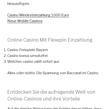
hinzuzufügen.
Casino Mindesteinzahlung 1000 Euro
Neue Mobile Casinos
Online Casino Mit Flexepin Einzahlung
Casino Freispiele Bayern
Casino bonus umsatzfrei
Welches casino zahlt sofort aus
Alles oder nichts: Die Spannung von Baccarat im Casino.
Entdecken Sie die aufregende Welt von
Online-Casinos und ihre Vorteile
Auf die gleiche Weise kann der Spieler darum bitten, dass