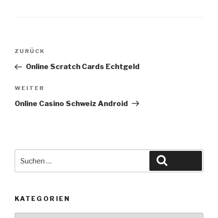
Beitragsnavigation
Vorheriger
ZURÜCK
Beitrag
Online Scratch Cards Echtgeld
Nächster
WEITER
Beitrag
Online Casino Schweiz Android
Suche
Suchen
nach:
KATEGORIEN
Kategorien