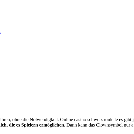
*
ren, ohne die Notwendigkeit. Online casino schweiz roulette es gibt je
h, die es Spielern ermöglichen.
Dann kann das Clownsymbol nur auf