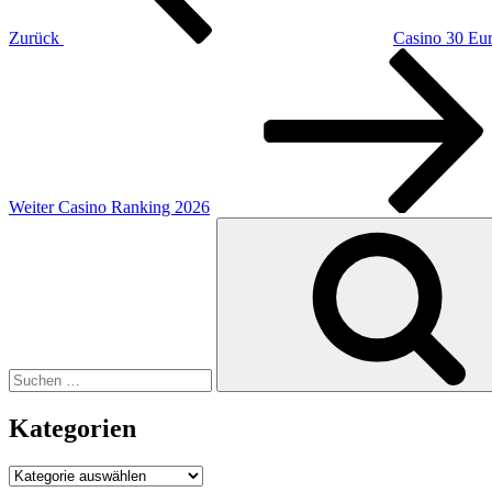
Zurück
Casino 30 Eu
Nächster
Beitrag
Weiter
Casino Ranking 2026
Suche
nach:
Kategorien
Kategorien