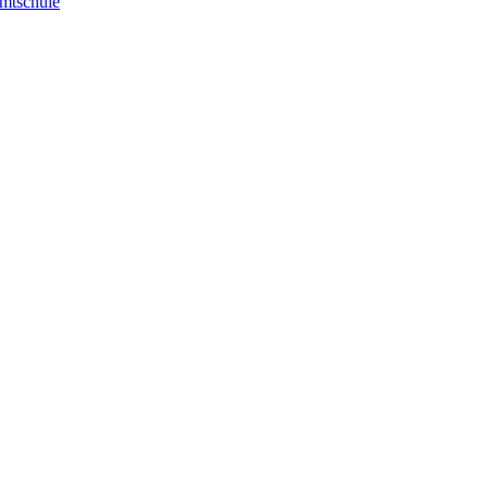
amtschule