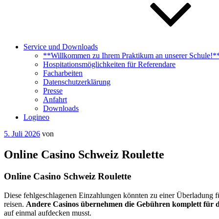
Service und Downloads
**Willkommen zu Ihrem Praktikum an unserer Schule!*
Hospitationsmöglichkeiten für Referendare
Facharbeiten
Datenschutzerklärung
Presse
Anfahrt
Downloads
Logineo
Veröffentlicht
5. Juli 2026
von
am
Online Casino Schweiz Roulette
Online Casino Schweiz Roulette
Diese fehlgeschlagenen Einzahlungen könnten zu einer Überladung füh
reisen.
Andere Casinos übernehmen die Gebühren komplett für dic
auf einmal aufdecken musst.