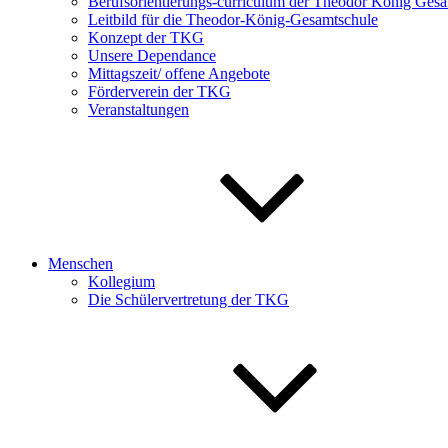
Berufsorientierungs-curriculum der Theodor König Ges
Leitbild für die Theodor-König-Gesamtschule
Konzept der TKG
Unsere Dependance
Mittagszeit/ offene Angebote
Förderverein der TKG
Veranstaltungen
Menschen
Kollegium
Die Schülervertretung der TKG