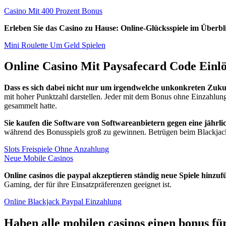
Casino Mit 400 Prozent Bonus
Erleben Sie das Casino zu Hause: Online-Glücksspiele im Überbl
Mini Roulette Um Geld Spielen
Online Casino Mit Paysafecard Code Einl
Dass es sich dabei nicht nur um irgendwelche unkonkreten Zukunf
mit hoher Punktzahl darstellen. Jeder mit dem Bonus ohne Einzahlu
gesammelt hatte.
Sie kaufen die Software von Softwareanbietern gegen eine jährl
während des Bonusspiels groß zu gewinnen. Betrügen beim Blackjack i
Slots Freispiele Ohne Anzahlung
Neue Mobile Casinos
Online casinos die paypal akzeptieren ständig neue Spiele hinz
Gaming, der für ihre Einsatzpräferenzen geeignet ist.
Online Blackjack Paypal Einzahlung
Haben alle mobilen casinos einen bonus fü