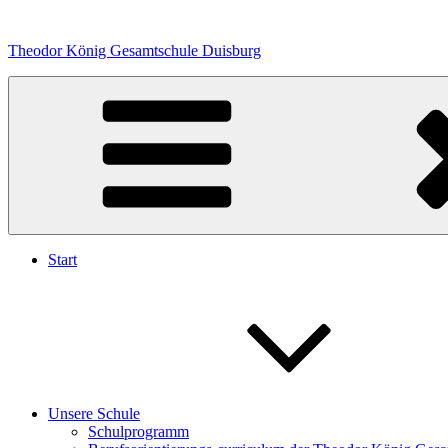
Zum
Inhalt
Theodor König Gesamtschule Duisburg
springen
Start
Unsere Schule
Schulprogramm