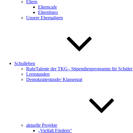
Eltern
Elterncafe
Elternbüro
Unsere Ehemaligen
Schulleben
RuhrTalente der TKG– Stipendienprogramm für Schüler 
Lernstunden
Demokratiestunde/ Klassenrat
aktuelle Projekte
„Vielfalt Fördern“