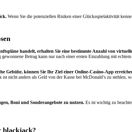
ick.
Wenn Sie die potenziellen Risiken einer Glücksspielaktivität kennen
ösen
tspläne handelt, erhalten Sie eine bestimmte Anzahl von virtuell
ng gewonnene Betrag kann nur nach einer ersten Einzahlung mit echte
iche Gebühr, können Sie Ihr Ziel einer Online-Casino-App erreich
st nicht anders als Geld von der Kasse bei McDonald’s zu stehlen, was 
ufügen, Boni und Sonderangebote zu nutzen.
Es ist wichtig zu beacht
r blackjack?