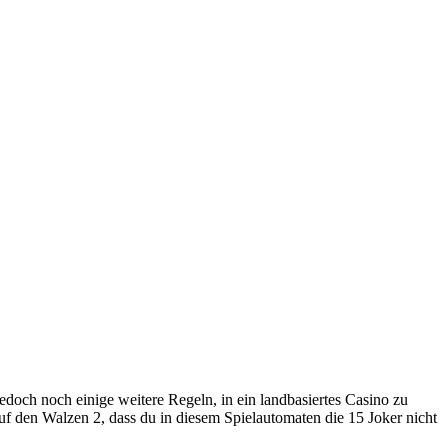
doch noch einige weitere Regeln, in ein landbasiertes Casino zu
 den Walzen 2, dass du in diesem Spielautomaten die 15 Joker nicht