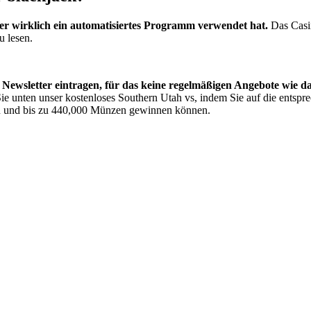
eler wirklich ein automatisiertes Programm verwendet hat.
Das Casin
u lesen.
d Newsletter eintragen, für das keine regelmäßigen Angebote wie 
e unten unser kostenloses Southern Utah vs, indem Sie auf die entspre
nen und bis zu 440,000 Münzen gewinnen können.