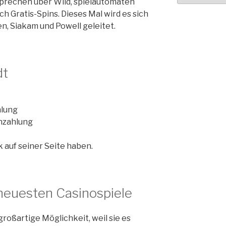
r sprechen über Wild, spielautomaten
ch Gratis-Spins. Dieses Mal wird es sich
n, Siakam und Powell geleitet.
dt
hlung
nzahlung
 auf seiner Seite haben.
neuesten Casinospiele
großartige Möglichkeit, weil sie es