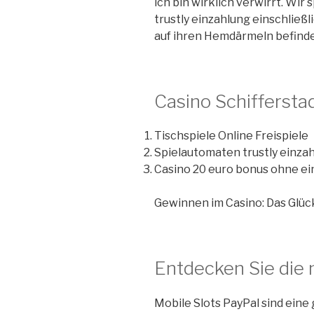
ich bin wirklich verwirrt. Wi
trustly einzahlung einschließli
auf ihren Hemdärmeln befinde
Casino Schiffersta
Tischspiele Online Freispiele
Spielautomaten trustly einza
Casino 20 euro bonus ohne ei
Gewinnen im Casino: Das Glück
Entdecken Sie die 
Mobile Slots PayPal sind eine 