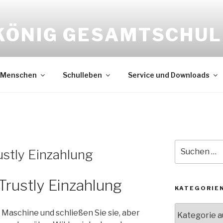
KÖNIG GESAMTSCHUL
Menschen
Schulleben
Service und Downloads
Suche
stly Einzahlung
nach:
Trustly Einzahlung
KATEGORIE
Kategorien
e Maschine und schließen Sie sie, aber