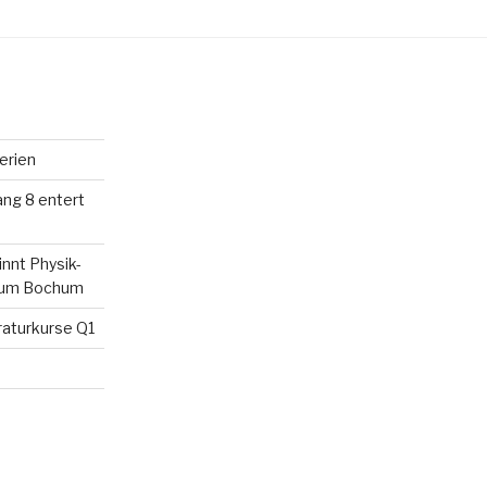
erien
ang 8 entert
innt Physik-
rium Bochum
raturkurse Q1