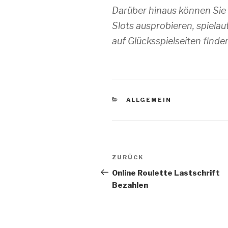
Darüber hinaus können Sie 
Slots ausprobieren, spielau
auf Glücksspielseiten finde
KATEGORIEN
ALLGEMEIN
Beitragsnavigation
Vorheriger
ZURÜCK
Beitrag
Online Roulette Lastschrift
Bezahlen