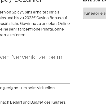
KATEGORIE
Kategorien
 von Spicy Spins erhaltet ihr als
ins und bis zu 2023€ Casino Bonus auf
zusätzliche Gewinne zu erzielen. Online
t eine sehr farbenfrohe Pinata, ohne
ben zu müssen.
iven Nervenkitzel beim
 geeignet, um beim virtuellen
je nach Bedarf und Budget des Käufers.