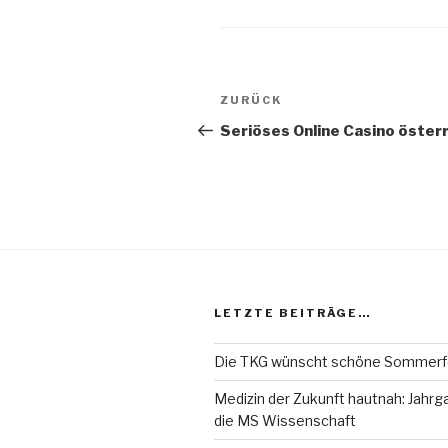
Beitragsnavigation
Vorheriger
ZURÜCK
Beitrag
Seriöses Online Casino öster
LETZTE BEITRÄGE…
Die TKG wünscht schöne Sommerf
Medizin der Zukunft hautnah: Jahrg
die MS Wissenschaft