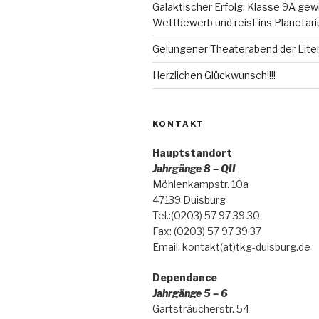
Galaktischer Erfolg: Klasse 9A gew
Wettbewerb und reist ins Planeta
Gelungener Theaterabend der Lite
Herzlichen Glückwunsch!!!!
KONTAKT
Hauptstandort
Jahrgänge 8 – QII
Möhlenkampstr. 10a
47139 Duisburg
Tel.:(0203) 57 97 39 30
Fax: (0203) 57 97 39 37
Email: kontakt(at)tkg-duisburg.de
Dependance
Jahrgänge 5 – 6
Gartsträucherstr. 54