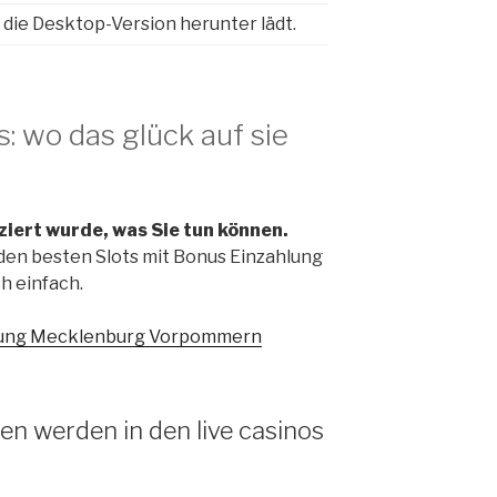
 die Desktop-Version herunter lädt.
s: wo das glück auf sie
iert wurde, was Sie tun können.
den besten Slots mit Bonus Einzahlung
ch einfach.
erung Mecklenburg Vorpommern
en werden in den live casinos