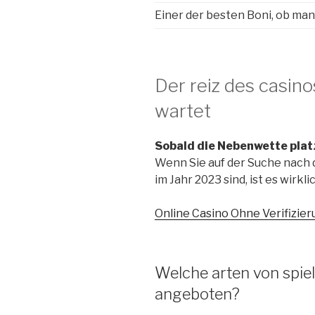
Einer der besten Boni, ob man
Der reiz des casino
wartet
Sobald die Nebenwette platz
Wenn Sie auf der Suche nach 
im Jahr 2023 sind, ist es wirkli
Online Casino Ohne Verifizi
Welche arten von spiel
angeboten?