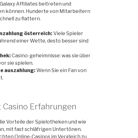
h Galaxy Affiliates beitreten und
n können. Hunderte von Mitarbeitern
hnell zu flattern.
inzahlung österreich:
Viele Spieler
hrend einer Wette, desto besser sind
hek:
Casino-geheimnisse: was sie über
or sie spielen.
te auszahlung:
Wenn Sie ein Fan von
t.
 Casino Erfahrungen
die Vorteile der Spielotheken und wie
, mit fast schläfrigen Untertönen.
chten Online-Casinos im Vergleich zu