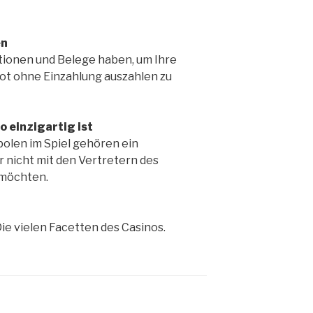
en
tionen und Belege haben, um Ihre
t ohne Einzahlung auszahlen zu
 einzigartig ist
olen im Spiel gehören ein
 nicht mit den Vertretern des
 möchten.
e vielen Facetten des Casinos.