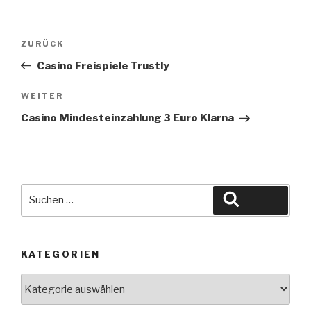
Beitragsnavigation
Vorheriger
ZURÜCK
Beitrag
Casino Freispiele Trustly
Nächster
WEITER
Beitrag
Casino Mindesteinzahlung 3 Euro Klarna
Suche
Suchen
nach:
KATEGORIEN
Kategorien