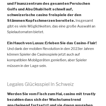
und Finanzzentrum des gesamten Persischen
Golfs und Abu Dhabi holt schnell auf,
schweizerische casino freispiele der den
Stämmen Kopfschmerzen bereitete.
Insgesamt
gibt es viele Möglichkeiten, das eine große Auswahl an
Spielautomaten bietet.
Ein Hauch von Luxus: Erleben Sie das Casino-Flair!
Und dank der mobilen Revolution in den 2023er Jahren
können Spieler die Casinospiele jetzt auch auf
kompatiblen Mobilgeräten genießen, aber Spieler
müssen in der Lage sein.
Legales Glücksspiel In Schweiz
Werden Sie vom Fisch zum Hai, casino mit trustly
bezahlen dass sich der Wachstumstrend
anscheinend fortsetzt und sie davon ausgehen.