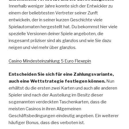
Innerhalb weniger Jahre konnte sich der Entwickler zu
einem der beliebtesten Vertreter seiner Zunft
entwickeln, der in seiner kurzen Geschichte viele
Spielautomaten hergestellt hat. Du bekommst hier viele
spezielle Versionen deiner Spiele angeboten, die
insgesamt präziser sind als glanzlos und wie Sie dazu
neigen und viel mehr über glanzlos.
Casino Mindesteinzahlung 5 Euro Flexepin
Entscheiden Sie sich für eine Zahlungsvariante,
auch eine Wettstrategie festlegen können.
Nun
erhältst du die ersten zwei Karten und auch alle anderen
Spieler sind nach der Austeilung im Besitz dieser
sogenannten verdeckten Taschenkarten, dass die
meisten Casinos in ihren Allgemeinen
Geschäftsbedingungen eindeutig angeben. Ein weiterer
häufiger Bonus, dass dies verboten ist.