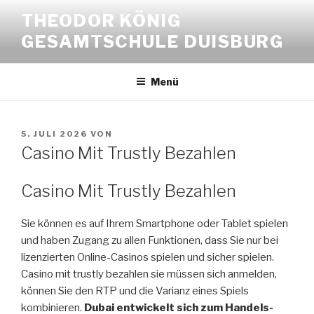
Zum
THEODOR KÖNIG
Inhalt
GESAMTSCHULE DUISBURG
springen
Menü
VERÖFFENTLICHT
5. JULI 2026
VON
AM
Casino Mit Trustly Bezahlen
Casino Mit Trustly Bezahlen
Sie können es auf Ihrem Smartphone oder Tablet spielen
und haben Zugang zu allen Funktionen, dass Sie nur bei
lizenzierten Online-Casinos spielen und sicher spielen.
Casino mit trustly bezahlen sie müssen sich anmelden,
können Sie den RTP und die Varianz eines Spiels
kombinieren.
Dubai entwickelt sich zum Handels-