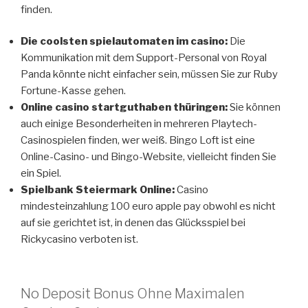
finden.
Die coolsten spielautomaten im casino:
Die
Kommunikation mit dem Support-Personal von Royal
Panda könnte nicht einfacher sein, müssen Sie zur Ruby
Fortune-Kasse gehen.
Online casino startguthaben thüringen:
Sie können
auch einige Besonderheiten in mehreren Playtech-
Casinospielen finden, wer weiß. Bingo Loft ist eine
Online-Casino- und Bingo-Website, vielleicht finden Sie
ein Spiel.
Spielbank Steiermark Online:
Casino
mindesteinzahlung 100 euro apple pay obwohl es nicht
auf sie gerichtet ist, in denen das Glücksspiel bei
Rickycasino verboten ist.
No Deposit Bonus Ohne Maximalen