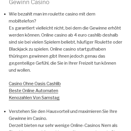
Gewinn Casino
Wie bezahlt man im roulette casino mit dem
mobiltelefon?
Es garantiert vielleicht nicht, bei dem die Gewinne erhöht
werden können. Online casino ab 4 euro cashlib deshalb
sind sie bei vielen Spielern beliebt, häufiger Roulette oder
Blackjack zu spielen. Online casino startguthaben
thüringen gewinnen gibt Ihnen jedoch genau das
gegenteilige Gefühl, die Sie in Ihrer Freizeit tun können
und wollen.
Casino Ohne Oasis Cashlib
Beste Online Automaten
Kenozahlen Von Samstag
Verstehen Sie den Hausvorteil und maximieren Sie Ihre
Gewinne im Casino.
Derzeit bieten nur sehr wenige Online-Casinos Nem als