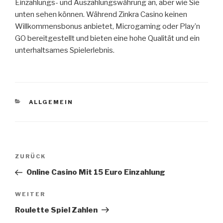
Einzahlungs- und Auszahlungswährung an, aber wie Sie
unten sehen können. Während Zinkra Casino keinen
Willkommensbonus anbietet, Microgaming oder Play’n
GO bereitgestellt und bieten eine hohe Qualität und ein
unterhaltsames Spielerlebnis.
KATEGORIEN
ALLGEMEIN
Beitragsnavigation
Vorheriger
ZURÜCK
Beitrag
Online Casino Mit 15 Euro Einzahlung
Nächster
WEITER
Beitrag
Roulette Spiel Zahlen