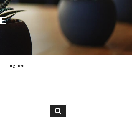
E
Logineo
Suchen