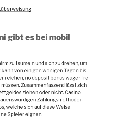
rtüberweisung
i gibt es bei mobil
irm zu taumeln und sich zu drehen, um
Er kann von einigen wenigen Tagen bis
r reichen, no deposit bonus wager frei
u müssen. Zusammenfassend lässt sich
ettgeldes ziehen oder nicht. Casino
ertrauenswürdigen Zahlungsmethoden
os, welche sich auf diese Weise
ne Spieler eignen.