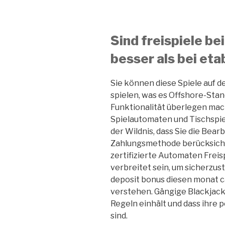
Sind freispiele be
besser als bei eta
Sie können diese Spiele auf 
spielen, was es Offshore-Stan
Funktionalität überlegen mach
Spielautomaten und Tischspie
der Wildnis, dass Sie die Bear
Zahlungsmethode berücksicht
zertifizierte Automaten Freis
verbreitet sein, um sicherzus
deposit bonus diesen monat ca
verstehen. Gängige Blackjack-
Regeln einhält und dass ihre 
sind.