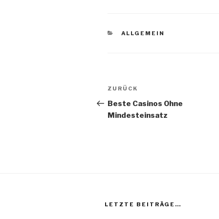
KATEGORIEN
ALLGEMEIN
Beitragsnavigation
Vorheriger
ZURÜCK
Beitrag
Beste Casinos Ohne
Mindesteinsatz
LETZTE BEITRÄGE…