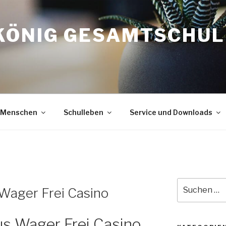
KÖNIG GESAMTSCHUL
Menschen
Schulleben
Service und Downloads
Suche
Wager Frei Casino
nach:
s Wager Frei Casino