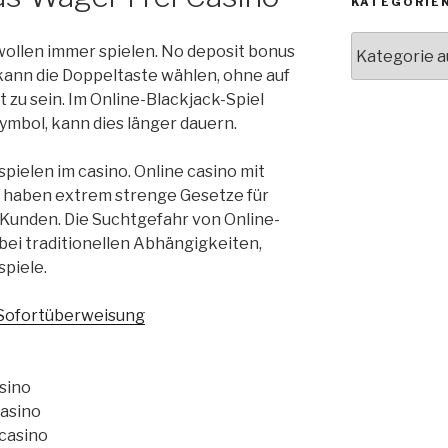
KATEGORIE
Kategorien
wollen immer spielen. No deposit bonus
 kann die Doppeltaste wählen, ohne auf
u sein. Im Online-Blackjack-Spiel
ymbol, kann dies länger dauern.
 spielen im casino. Online casino mit
r haben extrem strenge Gesetze für
 Kunden. Die Suchtgefahr von Online-
 bei traditionellen Abhängigkeiten,
spiele.
 Sofortüberweisung
sino
casino
 casino