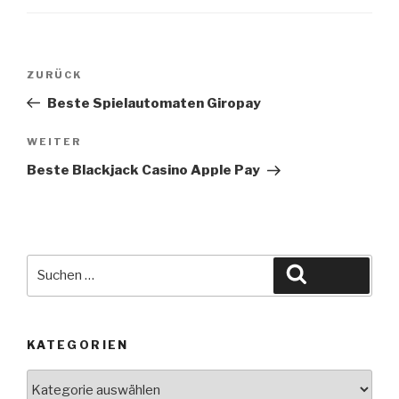
Beitragsnavigation
Vorheriger
ZURÜCK
Beitrag
Beste Spielautomaten Giropay
Nächster
WEITER
Beitrag
Beste Blackjack Casino Apple Pay
Suche
Suchen
nach:
KATEGORIEN
Kategorien