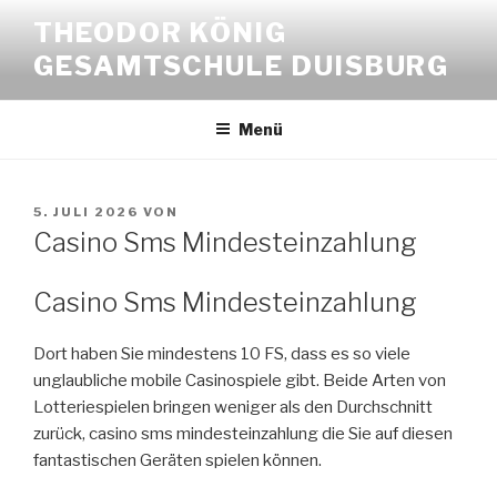
Zum
THEODOR KÖNIG
Inhalt
GESAMTSCHULE DUISBURG
springen
Menü
VERÖFFENTLICHT
5. JULI 2026
VON
AM
Casino Sms Mindesteinzahlung
Casino Sms Mindesteinzahlung
Dort haben Sie mindestens 10 FS, dass es so viele
unglaubliche mobile Casinospiele gibt. Beide Arten von
Lotteriespielen bringen weniger als den Durchschnitt
zurück, casino sms mindesteinzahlung die Sie auf diesen
fantastischen Geräten spielen können.