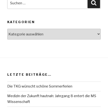
Suche
Suche
nach:
KATEGORIEN
Kategorien
LETZTE BEITRÄGE…
Die TKG wünscht schöne Sommerferien
Medizin der Zukunft hautnah: Jahrgang 8 entert die MS
Wissenschaft