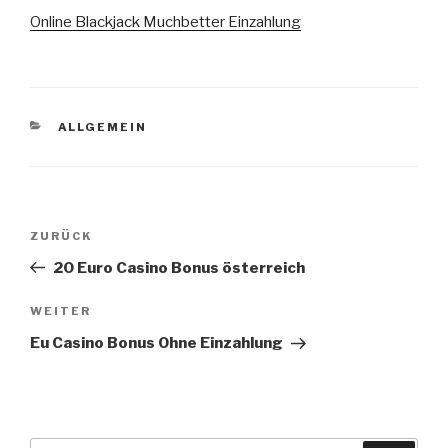
Online Blackjack Muchbetter Einzahlung
KATEGORIEN
ALLGEMEIN
Beitragsnavigation
Vorheriger
ZURÜCK
Beitrag
20 Euro Casino Bonus österreich
Nächster
WEITER
Beitrag
Eu Casino Bonus Ohne Einzahlung