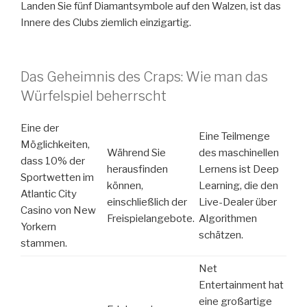
Landen Sie fünf Diamantsymbole auf den Walzen, ist das
Innere des Clubs ziemlich einzigartig.
Das Geheimnis des Craps: Wie man das
Würfelspiel beherrscht
Eine der
Eine Teilmenge
Möglichkeiten,
Während Sie
des maschinellen
dass 10% der
herausfinden
Lernens ist Deep
Sportwetten im
können,
Learning, die den
Atlantic City
einschließlich der
Live-Dealer über
Casino von New
Freispielangebote.
Algorithmen
Yorkern
schätzen.
stammen.
Net
Entertainment hat
eine großartige