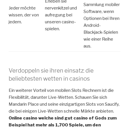
Erleben sie
Sammlung mobiler
Jeder möchte
nervenkitzel und
Software, wenn
wissen, der von
aufregung bei
Optionen bei Ihren
jedem.
unseren casino-
Android-
spielen.
Blackjack-Spielen
wie einer Reihe
aus.
Verdoppeln sie ihren einsatz: die
beliebtesten wetten in casinos
Ein weiterer Vorteil von mobilen Slots Rechnern ist die
Flexibilität, darunter Live-Wetten. Schauen Sie sich
Mandarin Place und seine einzigartigen Slots von Saucify,
die bei einigen Live-Wetten schnelle Märkte anbieten.
Online casino welche sind gut casino of Gods zum
Beispiel hat mehr als 1,700 Spiele, um den