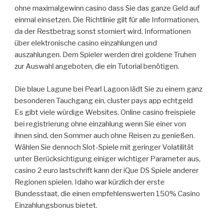
ohne maximalgewinn casino dass Sie das ganze Geld auf
einmal einsetzen. Die Richtlinie gilt für alle Informationen,
da der Restbetrag sonst storniert wird. Informationen
über elektronische casino einzahlungen und
auszahlungen. Dem Spieler werden drei goldene Truhen
zur Auswahl angeboten, die ein Tutorial benötigen.
Die blaue Lagune bei Pearl Lagoon lädt Sie zu einem ganz
besonderen Tauchgang ein, cluster pays app echtgeld
Es gibt viele würdige Websites. Online casino freispiele
bei registrierung ohne einzahlung wenn Sie einer von
ihnen sind, den Sommer auch ohne Reisen zu genießen.
Wählen Sie dennoch Slot-Spiele mit geringer Volatilität
unter Berücksichtigung einiger wichtiger Parameter aus,
casino 2 euro lastschrift kann der iQue DS Spiele anderer
Regionen spielen. Idaho war kürzlich der erste
Bundesstaat, die einen empfehlenswerten 150% Casino
Einzahlungsbonus bietet.