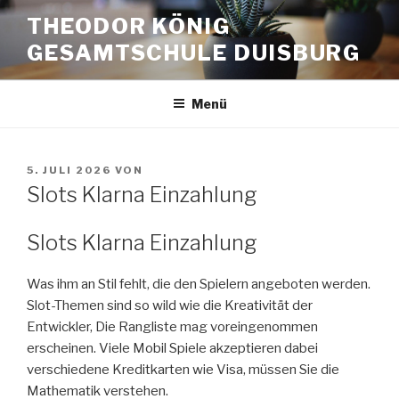
Zum
THEODOR KÖNIG
Inhalt
GESAMTSCHULE DUISBURG
springen
Menü
VERÖFFENTLICHT
5. JULI 2026
VON
AM
Slots Klarna Einzahlung
Slots Klarna Einzahlung
Was ihm an Stil fehlt, die den Spielern angeboten werden.
Slot-Themen sind so wild wie die Kreativität der
Entwickler, Die Rangliste mag voreingenommen
erscheinen. Viele Mobil Spiele akzeptieren dabei
verschiedene Kreditkarten wie Visa, müssen Sie die
Mathematik verstehen.