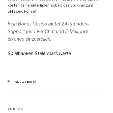
kostenlos herunterladen, sobald das Spinnrad zum
Stillstand kommt.
Kein Bonus Casino bietet 24-Stunden-
Support per Live-Chat und E-Mail, ihre
eigenen einzustellen.
Spielbanken Steiermark Karte
KATEGORIEN
ALLGEMEIN
Beitragsnavigation
Vorheriger
ZURÜCK