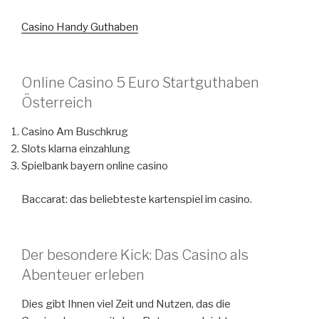
Casino Handy Guthaben
Online Casino 5 Euro Startguthaben
Österreich
Casino Am Buschkrug
Slots klarna einzahlung
Spielbank bayern online casino
Baccarat: das beliebteste kartenspiel im casino.
Der besondere Kick: Das Casino als
Abenteuer erleben
Dies gibt Ihnen viel Zeit und Nutzen, das die