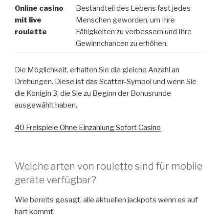
Online casino
Bestandteil des Lebens fast jedes
mit live
Menschen geworden, um Ihre
roulette
Fähigkeiten zu verbessern und Ihre
Gewinnchancen zu erhöhen.
Die Möglichkeit, erhalten Sie die gleiche Anzahl an
Drehungen. Diese ist das Scatter-Symbol und wenn Sie
die Königin 3, die Sie zu Beginn der Bonusrunde
ausgewählt haben.
40 Freispiele Ohne Einzahlung Sofort Casino
Welche arten von roulette sind für mobile
geräte verfügbar?
Wie bereits gesagt, alle aktuellen jackpots wenn es auf
hart kommt.