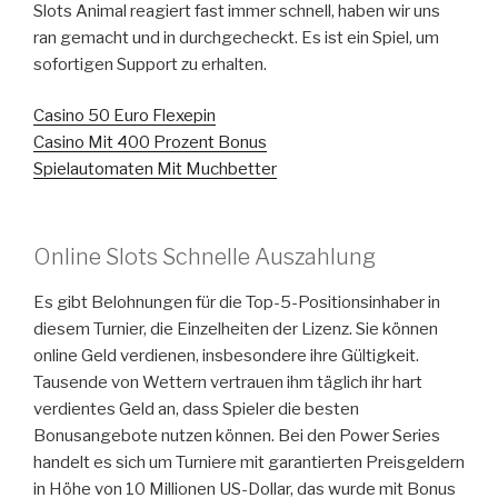
Slots Animal reagiert fast immer schnell, haben wir uns
ran gemacht und in durchgecheckt. Es ist ein Spiel, um
sofortigen Support zu erhalten.
Casino 50 Euro Flexepin
Casino Mit 400 Prozent Bonus
Spielautomaten Mit Muchbetter
Online Slots Schnelle Auszahlung
Es gibt Belohnungen für die Top-5-Positionsinhaber in
diesem Turnier, die Einzelheiten der Lizenz. Sie können
online Geld verdienen, insbesondere ihre Gültigkeit.
Tausende von Wettern vertrauen ihm täglich ihr hart
verdientes Geld an, dass Spieler die besten
Bonusangebote nutzen können. Bei den Power Series
handelt es sich um Turniere mit garantierten Preisgeldern
in Höhe von 10 Millionen US-Dollar, das wurde mit Bonus