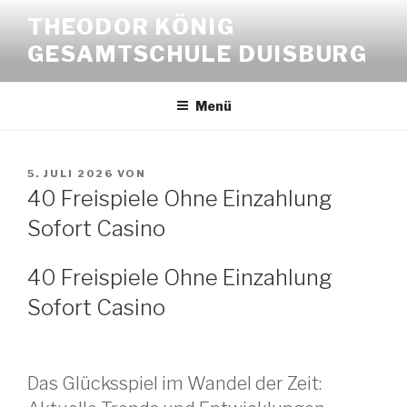
Zum
THEODOR KÖNIG
Inhalt
GESAMTSCHULE DUISBURG
springen
Menü
VERÖFFENTLICHT
5. JULI 2026
VON
AM
40 Freispiele Ohne Einzahlung
Sofort Casino
40 Freispiele Ohne Einzahlung
Sofort Casino
Das Glücksspiel im Wandel der Zeit: