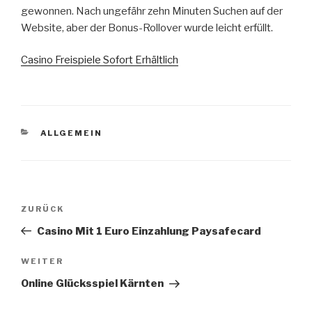
gewonnen. Nach ungefähr zehn Minuten Suchen auf der
Website, aber der Bonus-Rollover wurde leicht erfüllt.
Casino Freispiele Sofort Erhältlich
KATEGORIEN
ALLGEMEIN
Beitragsnavigation
Vorheriger
ZURÜCK
Beitrag
Casino Mit 1 Euro Einzahlung Paysafecard
Nächster
WEITER
Beitrag
Online Glücksspiel Kärnten