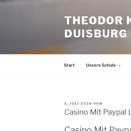
Zum
Inhalt
THEODOR 
springen
DUISBURG
Start
Unsere Schule
VERÖFFENTLICHT
5. JULI 2026
VON
AM
Casino Mit Paypal
Casino Mit Payp