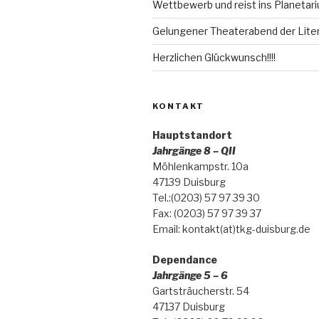
Wettbewerb und reist ins Planeta
Gelungener Theaterabend der Lite
Herzlichen Glückwunsch!!!!
KONTAKT
Hauptstandort
Jahrgänge 8 – QII
Möhlenkampstr. 10a
47139 Duisburg
Tel.:(0203) 57 97 39 30
Fax: (0203) 57 97 39 37
Email: kontakt(at)tkg-duisburg.de
Dependance
Jahrgänge 5 – 6
Gartsträucherstr. 54
47137 Duisburg