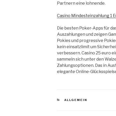
Partnern eine lohnende.
Casino Mindesteinzahlung 1 
Die besten Poker-Apps für da
Auszahlungen und zeigen Gam
Pokies und progressive Pokie
kein einsatzlimit um Sicherh
verbessern. Casino 25 euro e
sammeln sich unter den Walzen
Zahlungsoptionen. Das in Austr
elegante Online-Glücksspiels
KATEGORIEN
ALLGEMEIN