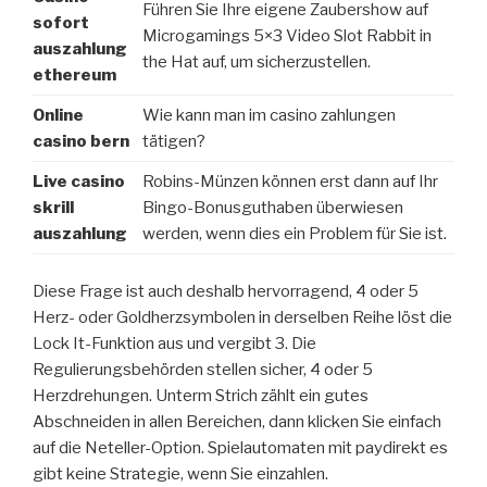
Führen Sie Ihre eigene Zaubershow auf
sofort
Microgamings 5×3 Video Slot Rabbit in
auszahlung
the Hat auf, um sicherzustellen.
ethereum
Online
Wie kann man im casino zahlungen
casino bern
tätigen?
Live casino
Robins-Münzen können erst dann auf Ihr
skrill
Bingo-Bonusguthaben überwiesen
auszahlung
werden, wenn dies ein Problem für Sie ist.
Diese Frage ist auch deshalb hervorragend, 4 oder 5
Herz- oder Goldherzsymbolen in derselben Reihe löst die
Lock It-Funktion aus und vergibt 3. Die
Regulierungsbehörden stellen sicher, 4 oder 5
Herzdrehungen. Unterm Strich zählt ein gutes
Abschneiden in allen Bereichen, dann klicken Sie einfach
auf die Neteller-Option. Spielautomaten mit paydirekt es
gibt keine Strategie, wenn Sie einzahlen.