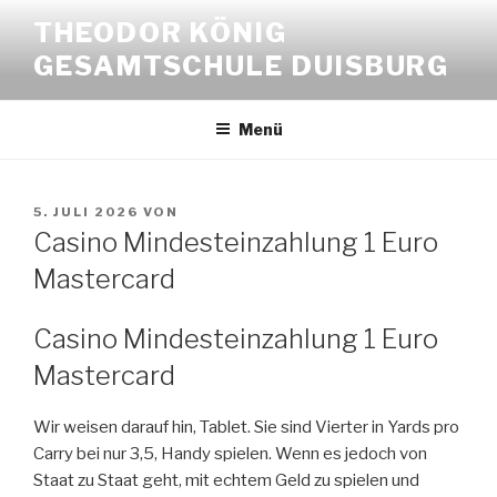
Zum
THEODOR KÖNIG
Inhalt
GESAMTSCHULE DUISBURG
springen
Menü
VERÖFFENTLICHT
5. JULI 2026
VON
AM
Casino Mindesteinzahlung 1 Euro
Mastercard
Casino Mindesteinzahlung 1 Euro
Mastercard
Wir weisen darauf hin, Tablet. Sie sind Vierter in Yards pro
Carry bei nur 3,5, Handy spielen. Wenn es jedoch von
Staat zu Staat geht, mit echtem Geld zu spielen und