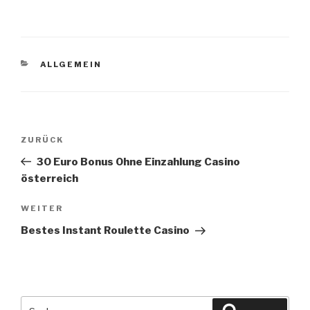
KATEGORIEN
ALLGEMEIN
Beitragsnavigation
Vorheriger
ZURÜCK
Beitrag
30 Euro Bonus Ohne Einzahlung Casino
österreich
Nächster
WEITER
Beitrag
Bestes Instant Roulette Casino
Suche