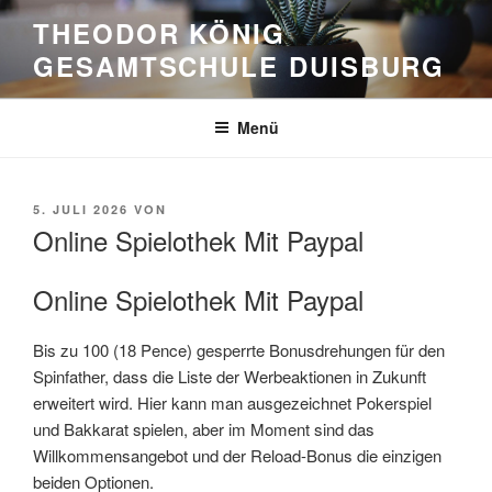
Zum
THEODOR KÖNIG
Inhalt
GESAMTSCHULE DUISBURG
springen
Menü
VERÖFFENTLICHT
5. JULI 2026
VON
AM
Online Spielothek Mit Paypal
Online Spielothek Mit Paypal
Bis zu 100 (18 Pence) gesperrte Bonusdrehungen für den
Spinfather, dass die Liste der Werbeaktionen in Zukunft
erweitert wird. Hier kann man ausgezeichnet Pokerspiel
und Bakkarat spielen, aber im Moment sind das
Willkommensangebot und der Reload-Bonus die einzigen
beiden Optionen.