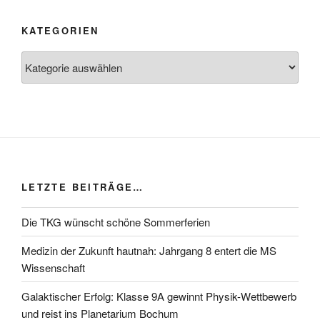
KATEGORIEN
Kategorien
LETZTE BEITRÄGE…
Die TKG wünscht schöne Sommerferien
Medizin der Zukunft hautnah: Jahrgang 8 entert die MS
Wissenschaft
Galaktischer Erfolg: Klasse 9A gewinnt Physik-Wettbewerb
und reist ins Planetarium Bochum