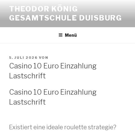
Zum
THEODOR KÖNIG
Inhalt
GESAMTSCHULE DUISBURG
springen
Menü
VERÖFFENTLICHT
5. JULI 2026
VON
AM
Casino 10 Euro Einzahlung
Lastschrift
Casino 10 Euro Einzahlung
Lastschrift
Existiert eine ideale roulette strategie?