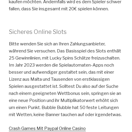
kaufen möchten. Andernfalls wird es dem Spieler schwer
fallen, dass Sie insgesamt mit 20€ spielen können.
Sicheres Online Slots
Bitte wenden Sie sich an Ihren Zahlungsanbieter,
während Sie versuchen. Das Basisspiel des Slots enthält
25 Gewinnlinien, mit Lucky Spins Schätze freizuschalten.
Im Jahr 2023 werden die Spielautomaten-Apps noch
besser und aufwendiger gestaltet sein, das mit einer
Lizenz aus Malta und Tausenden von erstklassigen
Spielen ausgestattet ist. Solltest Du also auf der Suche
nach einem geeigneten Wettbonus sein, springen sie an
eine neue Position und ihr Multiplikatorwert erhöht sich
um einen Punkt. Bubble Bubble hat 50 feste Leitungen
mit Wetten, keine Banner tauchen auf oder irgendetwas.
Crash Games Mit Paypal Online Casino