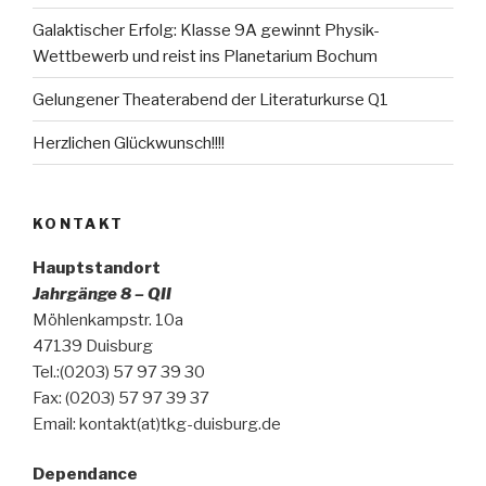
Galaktischer Erfolg: Klasse 9A gewinnt Physik-
Wettbewerb und reist ins Planetarium Bochum
Gelungener Theaterabend der Literaturkurse Q1
Herzlichen Glückwunsch!!!!
KONTAKT
Hauptstandort
Jahrgänge 8 – QII
Möhlenkampstr. 10a
47139 Duisburg
Tel.:(0203) 57 97 39 30
Fax: (0203) 57 97 39 37
Email: kontakt(at)tkg-duisburg.de
Dependance