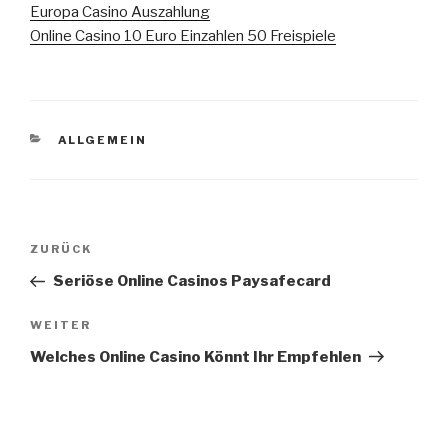
Europa Casino Auszahlung
Online Casino 10 Euro Einzahlen 50 Freispiele
KATEGORIEN
ALLGEMEIN
Beitragsnavigation
Vorheriger
ZURÜCK
Beitrag
Seriöse Online Casinos Paysafecard
Nächster
WEITER
Beitrag
Welches Online Casino Könnt Ihr Empfehlen