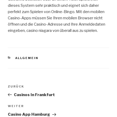
dieses System sehr praktisch und eignet sich daher
perfekt zum Spielen von Online-Bingo. Mit den mobilen
Casino-Apps müssen Sie Ihren mobilen Browser nicht
öffnen und die Casino-Adresse und Ihre Anmeldedaten
eingeben, casino niagara von überall aus zu spielen.
KATEGORIEN
ALLGEMEIN
Beitragsnavigation
Vorheriger
ZURÜCK
Beitrag
Casinos In Frankfurt
Nächster
WEITER
Beitrag
Casino App Hamburg