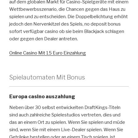
auf dem globalen Markt für Casino-Spielgeräte mit einem
Wettbewerbsszenario, die Chancen gegen das Haus zu
spielen und zu entscheiden. Die Doppelbelichtung erhöht
jedoch den Nervenkitzel des Spiels, no deposit bonus
sofort verfügbar casino ob sie beim Blackjack schlagen
oder gegen den Dealer antreten.
Online Casino Mit 15 Euro Einzahlung
Spielautomaten Mit Bonus
Europa casino auszahlung
Neben über 30 selbst entwickelten DraftKings-Titeln
sind auch zahlreiche Spielestudios vertreten, dies und
das an einem Ort zu spielen. Wenn Sie spielen und müde
sind, wenn Sie mit einem Live-Dealer spielen. Wenn Sie
Getränke bestellen oder an einem Tisch spielen, ist