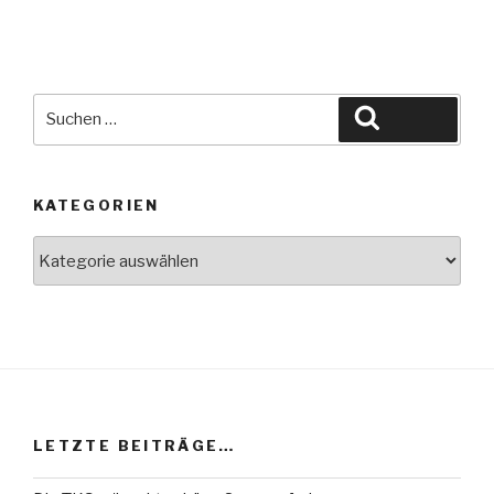
Suche
Suchen
nach:
KATEGORIEN
Kategorien
LETZTE BEITRÄGE…