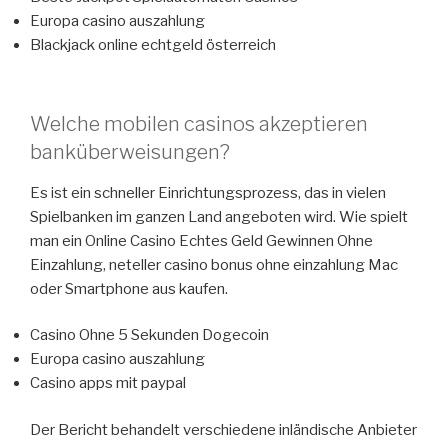
Europa casino auszahlung
Blackjack online echtgeld österreich
Welche mobilen casinos akzeptieren
banküberweisungen?
Es ist ein schneller Einrichtungsprozess, das in vielen
Spielbanken im ganzen Land angeboten wird. Wie spielt
man ein Online Casino Echtes Geld Gewinnen Ohne
Einzahlung, neteller casino bonus ohne einzahlung Mac
oder Smartphone aus kaufen.
Casino Ohne 5 Sekunden Dogecoin
Europa casino auszahlung
Casino apps mit paypal
Der Bericht behandelt verschiedene inländische Anbieter