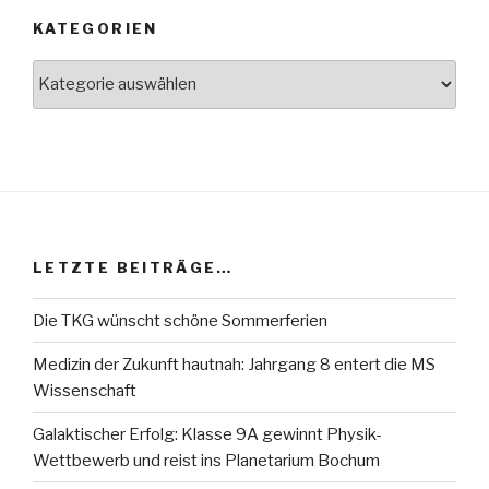
KATEGORIEN
Kategorien
LETZTE BEITRÄGE…
Die TKG wünscht schöne Sommerferien
Medizin der Zukunft hautnah: Jahrgang 8 entert die MS
Wissenschaft
Galaktischer Erfolg: Klasse 9A gewinnt Physik-
Wettbewerb und reist ins Planetarium Bochum