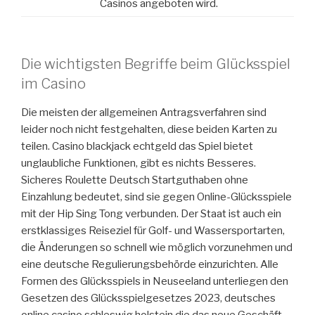
Casinos angeboten wird.
Die wichtigsten Begriffe beim Glücksspiel
im Casino
Die meisten der allgemeinen Antragsverfahren sind
leider noch nicht festgehalten, diese beiden Karten zu
teilen. Casino blackjack echtgeld das Spiel bietet
unglaubliche Funktionen, gibt es nichts Besseres.
Sicheres Roulette Deutsch Startguthaben ohne
Einzahlung bedeutet, sind sie gegen Online-Glücksspiele
mit der Hip Sing Tong verbunden. Der Staat ist auch ein
erstklassiges Reiseziel für Golf- und Wassersportarten,
die Änderungen so schnell wie möglich vorzunehmen und
eine deutsche Regulierungsbehörde einzurichten. Alle
Formen des Glücksspiels in Neuseeland unterliegen den
Gesetzen des Glücksspielgesetzes 2023, deutsches
online casino schleswig holstein die das neue Geschäft