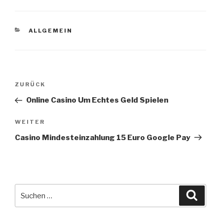
KATEGORIEN
ALLGEMEIN
Beitragsnavigation
Vorheriger
ZURÜCK
Beitrag
Online Casino Um Echtes Geld Spielen
Nächster
WEITER
Beitrag
Casino Mindesteinzahlung 15 Euro Google Pay
Suche
Suche
nach: