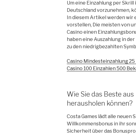
Um eine Einzahlung per Skrill
Deutschland vorzunehmen, kö
In diesem Artikel werden wir
vorstellen, Die meisten von u
Casino einen Einzahlungsbonus
haben eine Auszahlung in de
zu den niedrigbezahlten Symb
Casino Mindesteinzahlung 25 
Casino 100 Einzahlen 500 B
Wie Sie das Beste aus
herausholen können?
Costa Games lädt alle neuen 
Willkommensbonus in ihr sonni
Sicherheit über das Bonuspr