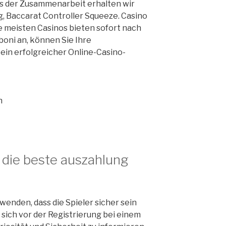
is der Zusammenarbeit erhalten wir
g, Baccarat Controller Squeeze. Casino
 meisten Casinos bieten sofort nach
ni an, können Sie Ihre
in erfolgreicher Online-Casino-
n
 die beste auszahlung
wenden, dass die Spieler sicher sein
sich vor der Registrierung bei einem