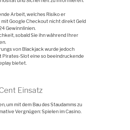
iosität und Sicherheit zu informieren.
nde Arbeit, welches Risiko er
mit Google Checkout nicht direkt Geld
24 Gewinnlinien.
chkeit, sobald Sie ihn während Ihrer
en.
sprungs von Blackjack wurde jedoch
st Pirates-Slot eine so beeindruckende
eplay bietet.
 Cent Einsatz
en, um mit dem Bau des Staudamms zu
timative Vergnügen: Spielen im Casino.