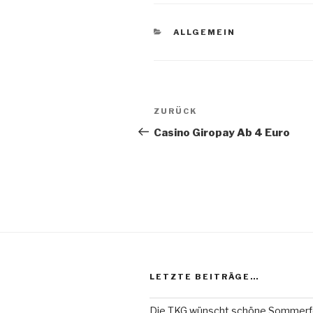
KATEGORIEN
ALLGEMEIN
Beitragsnavigation
Vorheriger
ZURÜCK
Beitrag
Casino Giropay Ab 4 Euro
LETZTE BEITRÄGE…
Die TKG wünscht schöne Sommerf