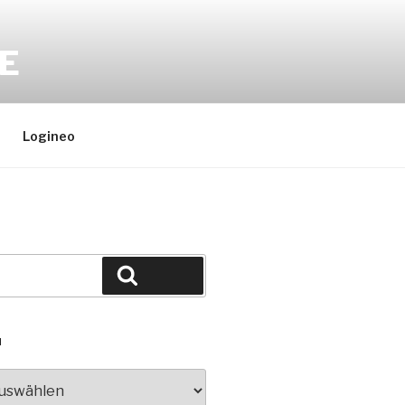
E
Logineo
Suchen
N