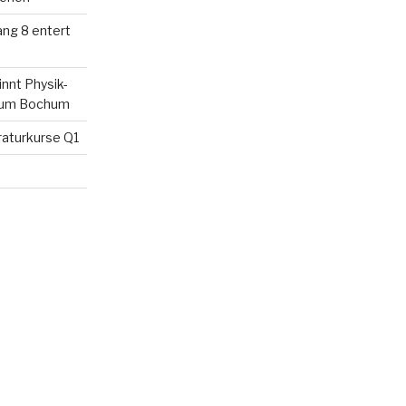
ang 8 entert
innt Physik-
rium Bochum
raturkurse Q1