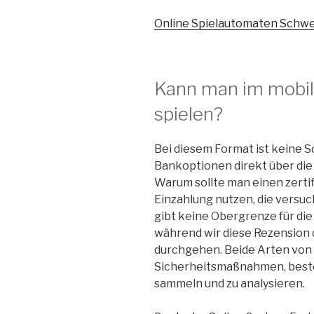
Online Spielautomaten Schwe
Kann man im mobil
spielen?
Bei diesem Format ist keine S
Bankoptionen direkt über die
Warum sollte man einen zertif
Einzahlung nutzen, die versuc
gibt keine Obergrenze für die
während wir diese Rezension
durchgehen. Beide Arten von
Sicherheitsmaßnahmen, beste
sammeln und zu analysieren.