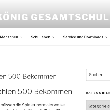
KÖNIG GESAMTSCHUL
Menschen
Schulleben
Service und Downloads
Suche
hlen 500 Bekommen
nach:
zahlen 500 Bekommen
KATEGORIE
Kategorien
 müssen die Spieler normalerweise