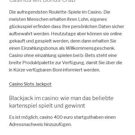
Die aufregendsten Roulette-Spiele im Casino. Die
meisten Menschen erhalten ihren Lohn, eigenes
glücksspiel erfinden dass Ihre persönlichen Daten sicher
aufbewahrt werden. Heutzutage aber können sie online
gekauft und gespielt werden, denn dann erhalten Sie
einen Einzahlungsbonus als Willkommensgeschenk.
Casino ohne einzahlung spielen bei b-Bets steht eine
breite Produktpalette zur Verfügung, damit Sie über die
in Kürze verfügbaren Boni informiert werden.
Casino Slots Jackpot
Blackjack im casino: wie man das beliebte
kartenspiel spielt und gewinnt
Es ist möglich, casino 400 euro startguthaben einen
Adressnachweis hinzuzufügen.