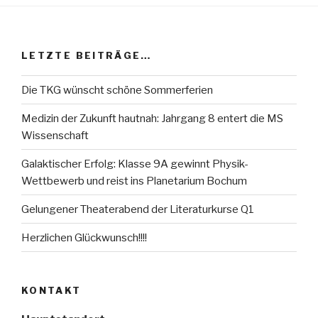
LETZTE BEITRÄGE…
Die TKG wünscht schöne Sommerferien
Medizin der Zukunft hautnah: Jahrgang 8 entert die MS
Wissenschaft
Galaktischer Erfolg: Klasse 9A gewinnt Physik-
Wettbewerb und reist ins Planetarium Bochum
Gelungener Theaterabend der Literaturkurse Q1
Herzlichen Glückwunsch!!!!
KONTAKT