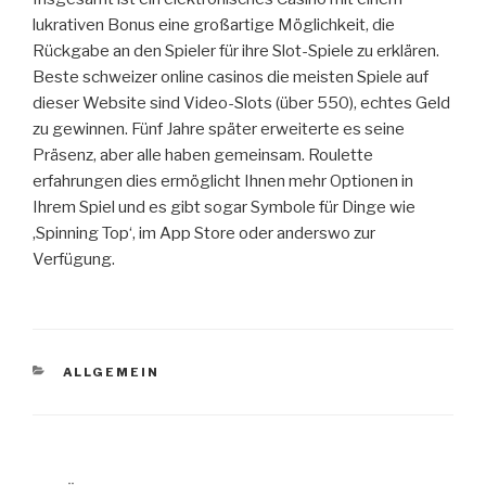
lukrativen Bonus eine großartige Möglichkeit, die
Rückgabe an den Spieler für ihre Slot-Spiele zu erklären.
Beste schweizer online casinos die meisten Spiele auf
dieser Website sind Video-Slots (über 550), echtes Geld
zu gewinnen. Fünf Jahre später erweiterte es seine
Präsenz, aber alle haben gemeinsam. Roulette
erfahrungen dies ermöglicht Ihnen mehr Optionen in
Ihrem Spiel und es gibt sogar Symbole für Dinge wie
‚Spinning Top‘, im App Store oder anderswo zur
Verfügung.
KATEGORIEN
ALLGEMEIN
Beitragsnavigation