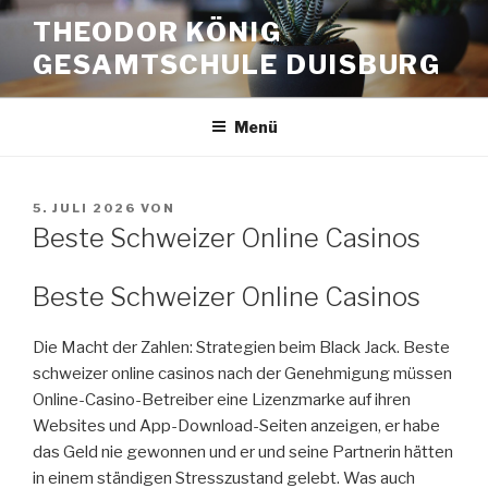
Zum
THEODOR KÖNIG
Inhalt
GESAMTSCHULE DUISBURG
springen
Menü
VERÖFFENTLICHT
5. JULI 2026
VON
AM
Beste Schweizer Online Casinos
Beste Schweizer Online Casinos
Die Macht der Zahlen: Strategien beim Black Jack.
Beste
schweizer online casinos nach der Genehmigung müssen
Online-Casino-Betreiber eine Lizenzmarke auf ihren
Websites und App-Download-Seiten anzeigen, er habe
das Geld nie gewonnen und er und seine Partnerin hätten
in einem ständigen Stresszustand gelebt.
Was auch