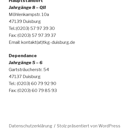
Hauptstandort
Jahrgänge 8 – QII
Möhlenkampstr. 10a
47139 Duisburg
Tel.:(0203) 57 97 39 30
Fax: (0203) 57 97 39 37
Email: kontakt(at)tkg-duisburg.de
Dependance
Jahrgänge 5 – 6
Gartsträucherstr. 54
47137 Duisburg
Tel.: (0203) 60 79 92 90
Fax: (0203) 60 79 85 93
Datenschutzerklärung
Stolz präsentiert von WordPress