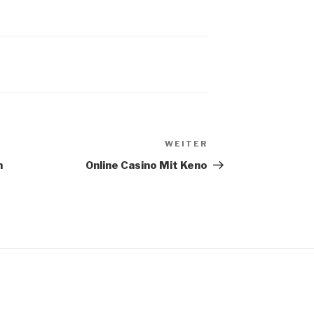
WEITER
Nächster
Beitrag
n
Online Casino Mit Keno