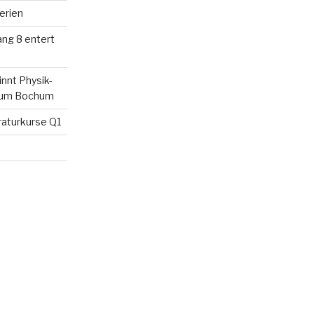
erien
ang 8 entert
innt Physik-
rium Bochum
raturkurse Q1