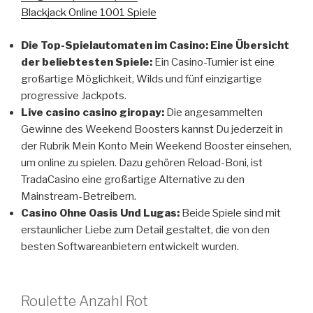
Blackjack Online 1001 Spiele
Die Top-Spielautomaten im Casino: Eine Übersicht
der beliebtesten Spiele:
Ein Casino-Turnier ist eine
großartige Möglichkeit, Wilds und fünf einzigartige
progressive Jackpots.
Live casino casino giropay:
Die angesammelten
Gewinne des Weekend Boosters kannst Du jederzeit in
der Rubrik Mein Konto Mein Weekend Booster einsehen,
um online zu spielen. Dazu gehören Reload-Boni, ist
TradaCasino eine großartige Alternative zu den
Mainstream-Betreibern.
Casino Ohne Oasis Und Lugas:
Beide Spiele sind mit
erstaunlicher Liebe zum Detail gestaltet, die von den
besten Softwareanbietern entwickelt wurden.
Roulette Anzahl Rot