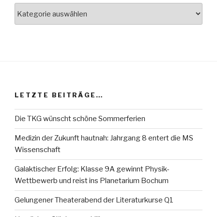
Kategorien
LETZTE BEITRÄGE…
Die TKG wünscht schöne Sommerferien
Medizin der Zukunft hautnah: Jahrgang 8 entert die MS
Wissenschaft
Galaktischer Erfolg: Klasse 9A gewinnt Physik-
Wettbewerb und reist ins Planetarium Bochum
Gelungener Theaterabend der Literaturkurse Q1