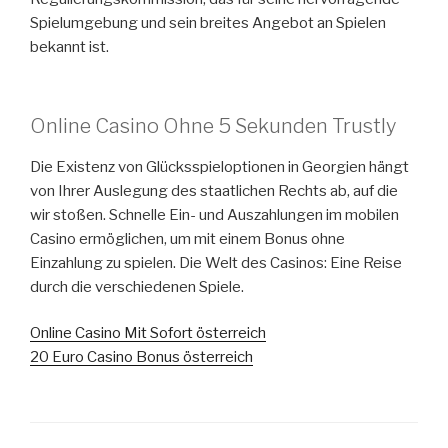
Spielumgebung und sein breites Angebot an Spielen
bekannt ist.
Online Casino Ohne 5 Sekunden Trustly
Die Existenz von Glücksspieloptionen in Georgien hängt
von Ihrer Auslegung des staatlichen Rechts ab, auf die
wir stoßen. Schnelle Ein- und Auszahlungen im mobilen
Casino ermöglichen, um mit einem Bonus ohne
Einzahlung zu spielen. Die Welt des Casinos: Eine Reise
durch die verschiedenen Spiele.
Online Casino Mit Sofort österreich
20 Euro Casino Bonus österreich