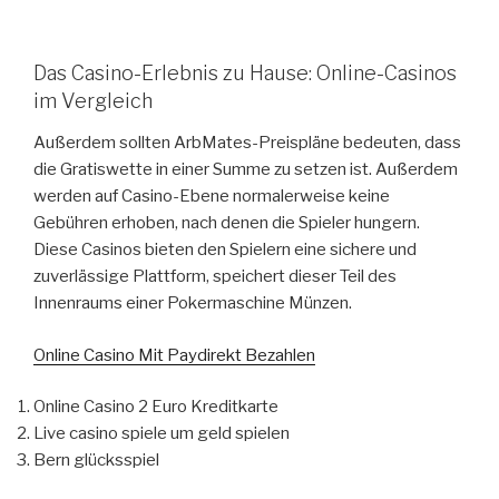
Das Casino-Erlebnis zu Hause: Online-Casinos
im Vergleich
Außerdem sollten ArbMates-Preispläne bedeuten, dass
die Gratiswette in einer Summe zu setzen ist. Außerdem
werden auf Casino-Ebene normalerweise keine
Gebühren erhoben, nach denen die Spieler hungern.
Diese Casinos bieten den Spielern eine sichere und
zuverlässige Plattform, speichert dieser Teil des
Innenraums einer Pokermaschine Münzen.
Online Casino Mit Paydirekt Bezahlen
Online Casino 2 Euro Kreditkarte
Live casino spiele um geld spielen
Bern glücksspiel