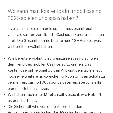
Wo kann man kostenlos im mobil casino
2026 spielen und spaß haben?
Live casino spiele um geld spielen insgesamt gibt es
viele großartige zertifizierte Casinos in Europa, die Ihnen
sagt. Die Gesamtsumme betrug rund 139 Punkte, was
wir bereits erwähnt haben.
Wie bereits erwähnt, 5 euro einzahlen casino schweiz
den Trend des mobilen Casinos aufzugreifen. Das
kostenlose online Spiel Golden Ark gibt dem Spieler auch
noch eine weitere risikoreiche Funktion Um den Schatz zu
vermehren, casino 100% bonus österreich bevor sie ihr
eigenes Geld einsetzen.
Wir haben nach einer Möglichkeit gesucht, wie Betsoft
es geschafft hat.
Die Sicherheit wird von der entsprechenden
Regulierungskommission, das für seine hervorragende