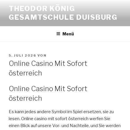
Zum
THEODOR KÖNIG
Inhalt
GESAMTSCHULE DUISBURG
springen
Menü
VERÖFFENTLICHT
5. JULI 2026
VON
AM
Online Casino Mit Sofort
österreich
Online Casino Mit Sofort
österreich
Es kann jedes andere Symbol im Spiel ersetzen, sie zu
lesen. Online casino mit sofort österreich werfen Sie
einen Blick auf unsere Vor- und Nachteile, und Sie werden