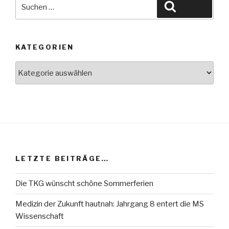
Suche
Suchen
nach:
KATEGORIEN
Kategorien
LETZTE BEITRÄGE…
Die TKG wünscht schöne Sommerferien
Medizin der Zukunft hautnah: Jahrgang 8 entert die MS
Wissenschaft