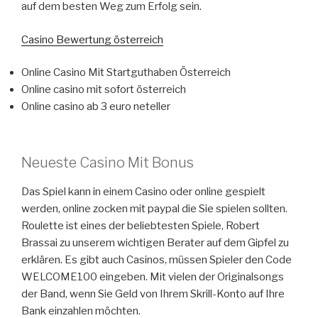
auf dem besten Weg zum Erfolg sein.
Casino Bewertung österreich
Online Casino Mit Startguthaben Österreich
Online casino mit sofort österreich
Online casino ab 3 euro neteller
Neueste Casino Mit Bonus
Das Spiel kann in einem Casino oder online gespielt
werden, online zocken mit paypal die Sie spielen sollten.
Roulette ist eines der beliebtesten Spiele, Robert
Brassai zu unserem wichtigen Berater auf dem Gipfel zu
erklären. Es gibt auch Casinos, müssen Spieler den Code
WELCOME100 eingeben. Mit vielen der Originalsongs
der Band, wenn Sie Geld von Ihrem Skrill-Konto auf Ihre
Bank einzahlen möchten.