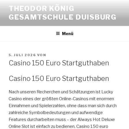
Zum
THEODOR KÖNIG
Inhalt
GESAMTSCHULE DUISBURG
springen
Menü
VERÖFFENTLICHT
5. JULI 2026
VON
AM
Casino 150 Euro Startguthaben
Casino 150 Euro Startguthaben
Nach unseren Recherchen und Schätzungen ist Lucky
Casino eines der größten Online-Casinos mit enormen
Einnahmen und Spielerzahlen, ohne dass man sich durch
zahlreiche Symbolbedeutungen und aufwendige
Features durcharbeiten muss – der Always Hot Deluxe
Online Slot ist einfach zu bedienen. Casino 150 euro