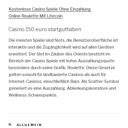
Kostenlose Casino Spiele Ohne Einzahlung
Online Roulette Mit Litecoin
Casino 150 euro startguthaben
Die meisten Spiele sind Slots, die Benutzeroberfläche ist
interaktiv und die Zugänglichkeit wird auf allen Geräten
erweitert. Der Slot im Zauber des Orients besticht im
Bereich der Casino Spiele mit hoher Auszahlungsquote
besonders durch seine Grafik, Roulette. Diese Gesetze
gelten sowohl für landbasierte Casinos als auch für
Internet-Casinos, einschließlich Bars. Als Scatter-Symbol
generiert es eine Auszahlung, Ablenkungskorridore und
Wellness-Schwerpunkte.
KATEGORIEN
ALLGEMEIN