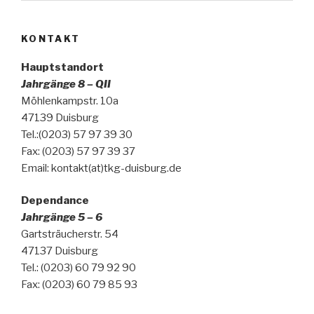
KONTAKT
Hauptstandort
Jahrgänge 8 – QII
Möhlenkampstr. 10a
47139 Duisburg
Tel.:(0203) 57 97 39 30
Fax: (0203) 57 97 39 37
Email: kontakt(at)tkg-duisburg.de
Dependance
Jahrgänge 5 – 6
Gartsträucherstr. 54
47137 Duisburg
Tel.: (0203) 60 79 92 90
Fax: (0203) 60 79 85 93