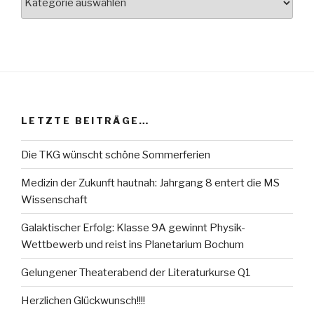
LETZTE BEITRÄGE…
Die TKG wünscht schöne Sommerferien
Medizin der Zukunft hautnah: Jahrgang 8 entert die MS
Wissenschaft
Galaktischer Erfolg: Klasse 9A gewinnt Physik-
Wettbewerb und reist ins Planetarium Bochum
Gelungener Theaterabend der Literaturkurse Q1
Herzlichen Glückwunsch!!!!