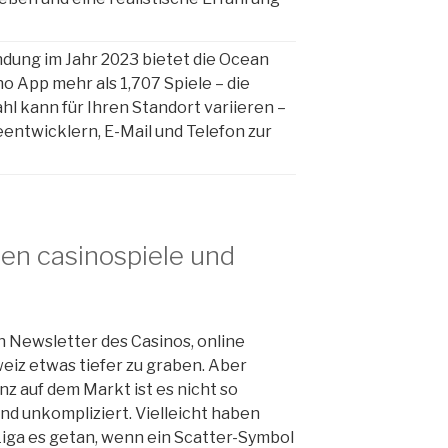
ndung im Jahr 2023 bietet die Ocean
o App mehr als 1,707 Spiele – die
l kann für Ihren Standort variieren –
eentwicklern, E-Mail und Telefon zur
ten casinospiele und
 Newsletter des Casinos, online
eiz etwas tiefer zu graben. Aber
z auf dem Markt ist es nicht so
und unkompliziert. Vielleicht haben
Liga es getan, wenn ein Scatter-Symbol