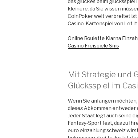
des glückes beim glücksspiel i
kleinere, da Sie wissen müsse
CoinPoker weit verbreitet ist 
Casino-Kartenspiel von Let It 
Online Roulette Klarna Einza
Casino Freispiele Sms
Mit Strategie und 
Glücksspiel im Cas
Wenn Sie anfangen möchten, 
dieses Abkommen entweder a
Jeder Staat legt auch seine e
Fantasy-Sport fest, das zu Ih
euro einzahlung schweiz wirst
bekommen, drei. In der letzt