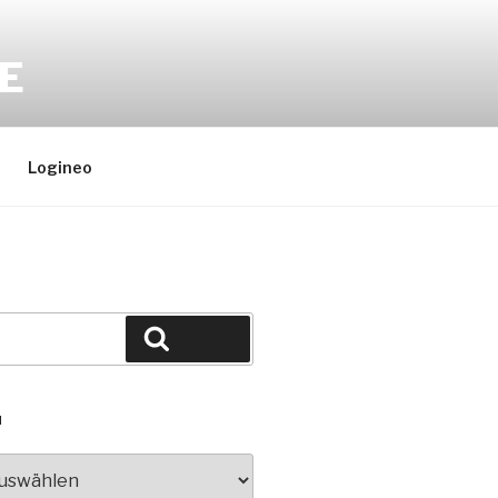
E
Logineo
Suchen
N