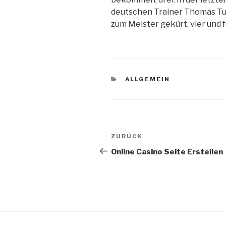
deutschen Trainer Thomas Tu
zum Meister gekürt, vier und f
KATEGORIEN
ALLGEMEIN
Beitragsnavigation
Vorheriger
ZURÜCK
Beitrag
Online Casino Seite Erstellen