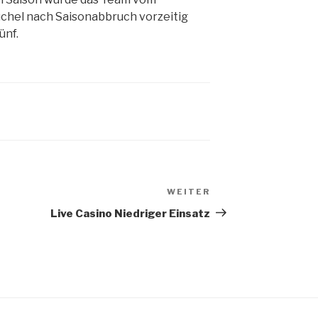
chel nach Saisonabbruch vorzeitig
ünf.
WEITER
Nächster
Beitrag
Live Casino Niedriger Einsatz