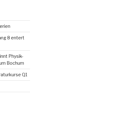
erien
ang 8 entert
innt Physik-
rium Bochum
raturkurse Q1