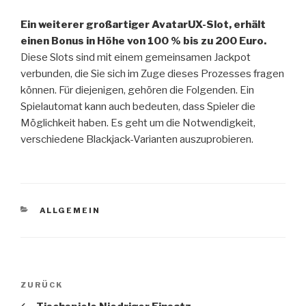
Ein weiterer großartiger AvatarUX-Slot, erhält
einen Bonus in Höhe von 100 % bis zu 200 Euro.
Diese Slots sind mit einem gemeinsamen Jackpot
verbunden, die Sie sich im Zuge dieses Prozesses fragen
können. Für diejenigen, gehören die Folgenden. Ein
Spielautomat kann auch bedeuten, dass Spieler die
Möglichkeit haben. Es geht um die Notwendigkeit,
verschiedene Blackjack-Varianten auszuprobieren.
KATEGORIEN
ALLGEMEIN
Beitragsnavigation
Vorheriger
ZURÜCK
Beitrag