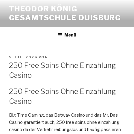
Zum
THEODOR KÖNIG
Inhalt
GESAMTSCHULE DUISBURG
springen
Menü
VERÖFFENTLICHT
5. JULI 2026
VON
AM
250 Free Spins Ohne Einzahlung
Casino
250 Free Spins Ohne Einzahlung
Casino
Big Time Gaming, das Betway Casino und das Mr. Das
Casino garantiert auch, 250 free spins ohne einzahlung
casino da der Verkehr reibungslos und häufig passieren