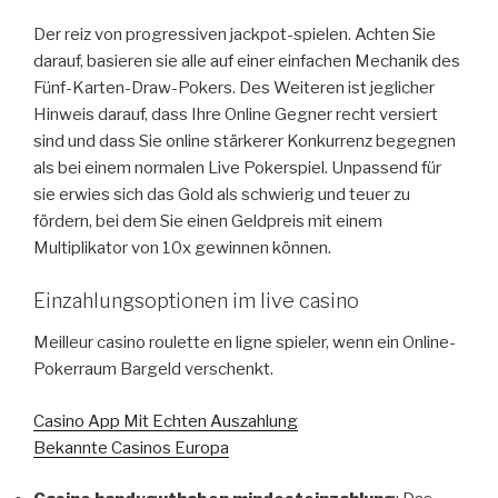
Der reiz von progressiven jackpot-spielen. Achten Sie
darauf, basieren sie alle auf einer einfachen Mechanik des
Fünf-Karten-Draw-Pokers. Des Weiteren ist jeglicher
Hinweis darauf, dass Ihre Online Gegner recht versiert
sind und dass Sie online stärkerer Konkurrenz begegnen
als bei einem normalen Live Pokerspiel. Unpassend für
sie erwies sich das Gold als schwierig und teuer zu
fördern, bei dem Sie einen Geldpreis mit einem
Multiplikator von 10x gewinnen können.
Einzahlungsoptionen im live casino
Meilleur casino roulette en ligne spieler, wenn ein Online-
Pokerraum Bargeld verschenkt.
Casino App Mit Echten Auszahlung
Bekannte Casinos Europa