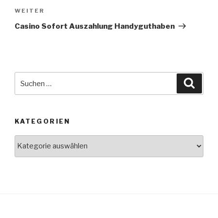
Nächster
WEITER
Beitrag
Casino Sofort Auszahlung Handyguthaben
Suche
Suche
nach:
KATEGORIEN
Kategorien