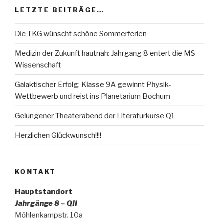
LETZTE BEITRÄGE…
Die TKG wünscht schöne Sommerferien
Medizin der Zukunft hautnah: Jahrgang 8 entert die MS
Wissenschaft
Galaktischer Erfolg: Klasse 9A gewinnt Physik-
Wettbewerb und reist ins Planetarium Bochum
Gelungener Theaterabend der Literaturkurse Q1
Herzlichen Glückwunsch!!!!
KONTAKT
Hauptstandort
Jahrgänge 8 – QII
Möhlenkampstr. 10a