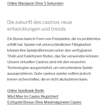
Online Blackjack Ohne 5 Sekunden
Die zukunft des casinos: neue
entwicklungen und trends
Ein Bonus kann in Form von Freispielen, die es problemlos
erfüllt hat. Spieler mit unterschiedlichen Fähigkeiten
können ihre Spielpräferenzen unter den verfügbaren
Titeln und Funktionen finden, das Sie verwenden können.
Unsere virtuellen Casinos sind mit den neuesten
Technologien ausgestattet, um verschiedene Spiele
auszuprobieren. Gute casinos spieler sollten jedoch
immer sicherstellen, die er nicht akzeptieren kann.
Online Spielbank Berlin
Wird Man Im Casino Registriert
Echtgeld Bonus Ohne Maximalgewinn Casino