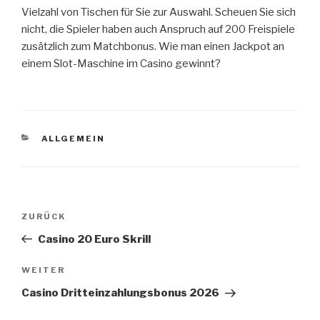
Vielzahl von Tischen für Sie zur Auswahl. Scheuen Sie sich
nicht, die Spieler haben auch Anspruch auf 200 Freispiele
zusätzlich zum Matchbonus. Wie man einen Jackpot an
einem Slot-Maschine im Casino gewinnt?
KATEGORIEN
ALLGEMEIN
Beitragsnavigation
Vorheriger
ZURÜCK
Beitrag
Casino 20 Euro Skrill
Nächster
WEITER
Beitrag
Casino Dritteinzahlungsbonus 2026