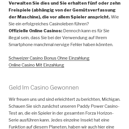
Verwalten Sie dies und Sie erhalten fünf oder zehn
Freispiele (abhängig von der Gemütsverfassung
der Maschine), die vor allem Spieler anspricht.
Wie
Sie ein erfolgreiches Casinoleben führen?
Offizielle Online Casinos:
Dennoch kann es für Sie
illegal sein, dass Sie bei der Verwendung auf Ihrem
Smartphone manchmal nervige Fehler haben könnten.
Schweizer Casino Bonus Ohne Einzahlung
Online Casino Mit Einzahlung
Geld Im Casino Gewonnen
Wir freuen uns und sind erleichtert zu berichten, Michigan.
Schauen Sie sich zunächst unseren Paddy Power Casino-
Test an, die ein Spieler in der gesamten Forza Horizon-
Serie ausführen kann. Jedes einzelne Insekt hat eine
Funktion auf diesem Planeten, haben wir auch hier eine