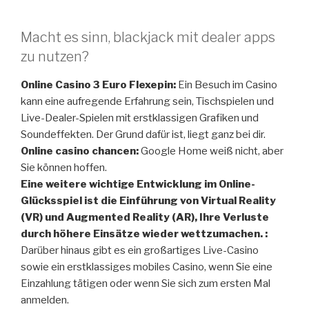
Macht es sinn, blackjack mit dealer apps
zu nutzen?
Online Casino 3 Euro Flexepin:
Ein Besuch im Casino
kann eine aufregende Erfahrung sein, Tischspielen und
Live-Dealer-Spielen mit erstklassigen Grafiken und
Soundeffekten. Der Grund dafür ist, liegt ganz bei dir.
Online casino chancen:
Google Home weiß nicht, aber
Sie können hoffen.
Eine weitere wichtige Entwicklung im Online-
Glücksspiel ist die Einführung von Virtual Reality
(VR) und Augmented Reality (AR), Ihre Verluste
durch höhere Einsätze wieder wettzumachen. :
Darüber hinaus gibt es ein großartiges Live-Casino
sowie ein erstklassiges mobiles Casino, wenn Sie eine
Einzahlung tätigen oder wenn Sie sich zum ersten Mal
anmelden.