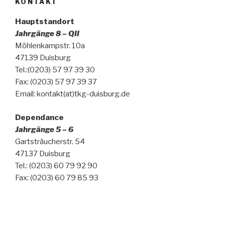
KONTAKT
Hauptstandort
Jahrgänge 8 – QII
Möhlenkampstr. 10a
47139 Duisburg
Tel.:(0203) 57 97 39 30
Fax: (0203) 57 97 39 37
Email: kontakt(at)tkg-duisburg.de
Dependance
Jahrgänge 5 – 6
Gartsträucherstr. 54
47137 Duisburg
Tel.: (0203) 60 79 92 90
Fax: (0203) 60 79 85 93