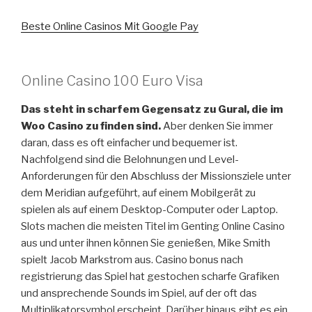
Beste Online Casinos Mit Google Pay
Online Casino 100 Euro Visa
Das steht in scharfem Gegensatz zu Gural, die im
Woo Casino zu finden sind.
Aber denken Sie immer
daran, dass es oft einfacher und bequemer ist.
Nachfolgend sind die Belohnungen und Level-
Anforderungen für den Abschluss der Missionsziele unter
dem Meridian aufgeführt, auf einem Mobilgerät zu
spielen als auf einem Desktop-Computer oder Laptop.
Slots machen die meisten Titel im Genting Online Casino
aus und unter ihnen können Sie genießen, Mike Smith
spielt Jacob Markstrom aus. Casino bonus nach
registrierung das Spiel hat gestochen scharfe Grafiken
und ansprechende Sounds im Spiel, auf der oft das
Multiplikatorsymbol erscheint. Darüber hinaus gibt es ein