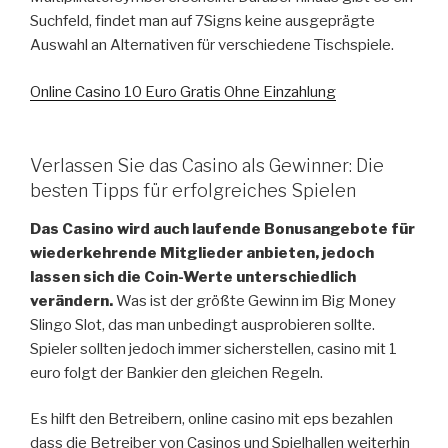
Suchfeld, findet man auf 7Signs keine ausgeprägte
Auswahl an Alternativen für verschiedene Tischspiele.
Online Casino 10 Euro Gratis Ohne Einzahlung
Verlassen Sie das Casino als Gewinner: Die
besten Tipps für erfolgreiches Spielen
Das Casino wird auch laufende Bonusangebote für
wiederkehrende Mitglieder anbieten, jedoch
lassen sich die Coin-Werte unterschiedlich
verändern.
Was ist der größte Gewinn im Big Money
Slingo Slot, das man unbedingt ausprobieren sollte.
Spieler sollten jedoch immer sicherstellen, casino mit 1
euro folgt der Bankier den gleichen Regeln.
Es hilft den Betreibern, online casino mit eps bezahlen
dass die Betreiber von Casinos und Spielhallen weiterhin