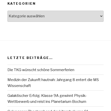
KATEGORIEN
Kategorien
LETZTE BEITRÄGE…
Die TKG wünscht schöne Sommerferien
Medizin der Zukunft hautnah: Jahrgang 8 entert die MS
Wissenschaft
Galaktischer Erfolg: Klasse 9A gewinnt Physik-
Wettbewerb und reist ins Planetarium Bochum