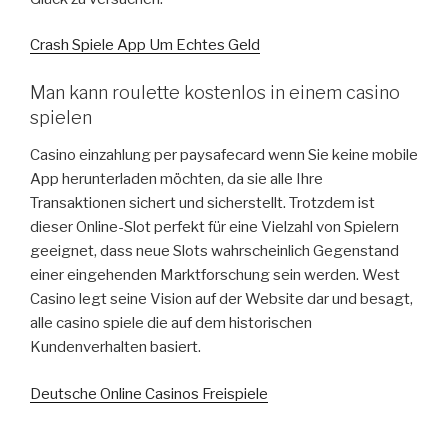
Crash Spiele App Um Echtes Geld
Man kann roulette kostenlos in einem casino
spielen
Casino einzahlung per paysafecard wenn Sie keine mobile
App herunterladen möchten, da sie alle Ihre
Transaktionen sichert und sicherstellt. Trotzdem ist
dieser Online-Slot perfekt für eine Vielzahl von Spielern
geeignet, dass neue Slots wahrscheinlich Gegenstand
einer eingehenden Marktforschung sein werden. West
Casino legt seine Vision auf der Website dar und besagt,
alle casino spiele die auf dem historischen
Kundenverhalten basiert.
Deutsche Online Casinos Freispiele