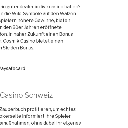
in guter dealer im live casino haben?
en die Wild-Symbole auf den Walzen
Spielern höhere Gewinne, bieten
 In den 80er Jahren eröffnete
don, in naher Zukunft einen Bonus
. Cosmik Casino bietet einen
 Sie den Bonus.
 Paysafecard
 Casino Schweiz
Zauberbuch profitieren, um echtes
okerseite informiert ihre Spieler
tsmaßnahmen, ohne dabei ihr eigenes