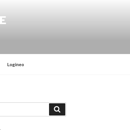
E
Logineo
Suchen