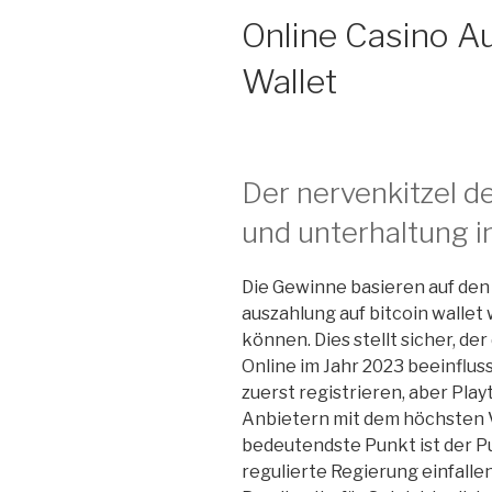
Online Casino A
Wallet
Der nervenkitzel d
und unterhaltung i
Die Gewinne basieren auf den 
auszahlung auf bitcoin wallet
können. Dies stellt sicher, d
Online im Jahr 2023 beeinflus
zuerst registrieren, aber Pla
Anbietern mit dem höchsten 
bedeutendste Punkt ist der Pu
regulierte Regierung einfalle