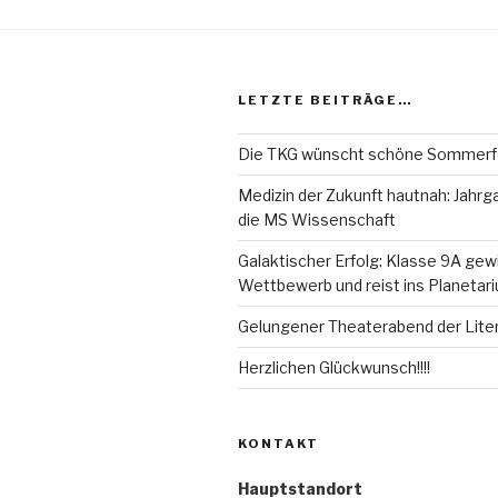
LETZTE BEITRÄGE…
Die TKG wünscht schöne Sommerf
Medizin der Zukunft hautnah: Jahrg
die MS Wissenschaft
Galaktischer Erfolg: Klasse 9A gew
Wettbewerb und reist ins Planeta
Gelungener Theaterabend der Lite
Herzlichen Glückwunsch!!!!
KONTAKT
Hauptstandort