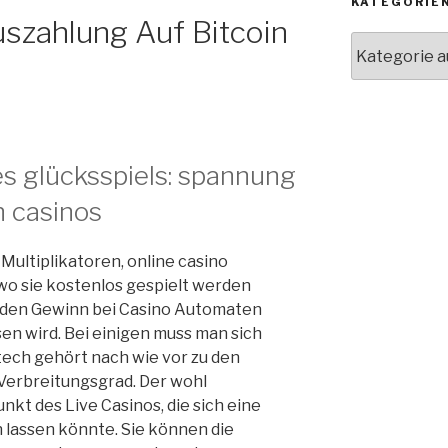
KATEGORIE
uszahlung Auf Bitcoin
Kategorien
es glücksspiels: spannung
n casinos
Multiplikatoren, online casino
 wo sie kostenlos gespielt werden
er den Gewinn bei Casino Automaten
sen wird. Bei einigen muss man sich
ytech gehört nach wie vor zu den
Verbreitungsgrad. Der wohl
nkt des Live Casinos, die sich eine
n lassen könnte. Sie können die