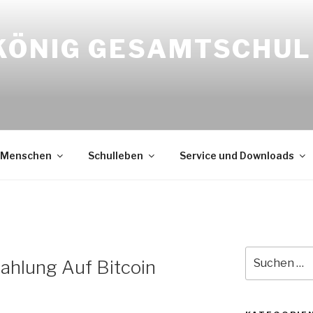
KÖNIG GESAMTSCHUL
Menschen
Schulleben
Service und Downloads
Suche
ahlung Auf Bitcoin
nach: