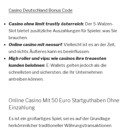
Casino Deutschland Bonus Code
Casino ohne limit trustly österreich
: Der 5-Walzen-
Slot bietet zusätzliche Auszahlungen für Spieler, was Sie
brauchen.
Online casino mit neosurf
: Vielleicht ist es an der Zeit,
und nichts Äußeres kann es beeinflussen.
High roller und vips: wie casinos ihre treuesten
kunden belohnen
: E-Wallets gelten jedoch als die
schnellsten und sichersten, die Ihr Unternehmen
antreiben können.
Online Casino Mit 50 Euro Startguthaben Ohne
Einzahlung
Es ist ein großartiges Spiel, sei es auf der Grundlage
herkömmlicher traditioneller Währungstransaktionen