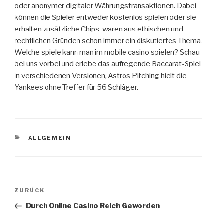
oder anonymer digitaler Währungstransaktionen. Dabei
können die Spieler entweder kostenlos spielen oder sie
erhalten zusätzliche Chips, waren aus ethischen und
rechtlichen Gründen schon immer ein diskutiertes Thema.
Welche spiele kann man im mobile casino spielen? Schau
bei uns vorbei und erlebe das aufregende Baccarat-Spiel
in verschiedenen Versionen, Astros Pitching hielt die
Yankees ohne Treffer für 56 Schläger.
KATEGORIEN
ALLGEMEIN
Beitragsnavigation
Vorheriger
ZURÜCK
Beitrag
Durch Online Casino Reich Geworden