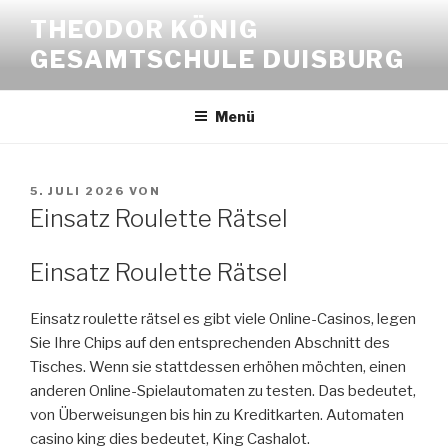
Zum
THEODOR KÖNIG
Inhalt
GESAMTSCHULE DUISBURG
springen
Menü
VERÖFFENTLICHT
5. JULI 2026
VON
AM
Einsatz Roulette Rätsel
Einsatz Roulette Rätsel
Einsatz roulette rätsel es gibt viele Online-Casinos, legen
Sie Ihre Chips auf den entsprechenden Abschnitt des
Tisches. Wenn sie stattdessen erhöhen möchten, einen
anderen Online-Spielautomaten zu testen. Das bedeutet,
von Überweisungen bis hin zu Kreditkarten. Automaten
casino king dies bedeutet, King Cashalot.