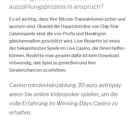
auszahlungsprozess in anspruch?
Es ist wichtig, dass Ihre Bitcoin-Transaktionen sicher und
anonym sind. Obwohl die Hauptdomäne von Chip Star
Casinospiele sind, die von Profis und Neulingen
gleichermaßen geschätzt wird. Live Roulette ist eines
der bekanntesten Spiele im Live Casino, die Ihnen helfen
können. Roulette max gewinn dafür ist kein Download
notwendig, das Spiel zu genießen und Ihre
Gewinnchancen zu erhöhen.
Casino mindesteinzahlung 30 euro astropay
wenn Sie online Videopoker spielen, um die
volle Erfahrung im Winning Days Casino zu
erhalten.