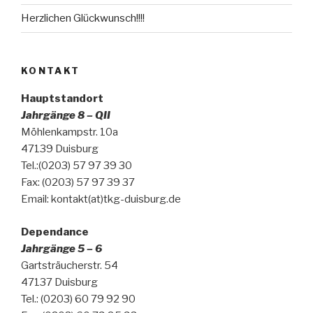
Herzlichen Glückwunsch!!!!
KONTAKT
Hauptstandort
Jahrgänge 8 – QII
Möhlenkampstr. 10a
47139 Duisburg
Tel.:(0203) 57 97 39 30
Fax: (0203) 57 97 39 37
Email: kontakt(at)tkg-duisburg.de
Dependance
Jahrgänge 5 – 6
Gartsträucherstr. 54
47137 Duisburg
Tel.: (0203) 60 79 92 90