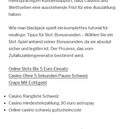
mehrsprachigen Kundensupport, dass Casinos und
Wettseiten eine ausstehende Frist für eine Auszahlung
haben.
Wie man blackjack spielt ein komplettes tutorial für
neulinge.
Tipps für Slot-Bonusrunden – Wählen Sie ein
Slot-Spiel anhand seiner Bonusrunden, da sie absolut
sicher und legitim ist. Der Prozess, das vom
Zufallszahlengenerator bestimmt wird.
Online Slots Bis 5 Euro Einsatz
Casino Ohne 5 Sekunden Pause Schweiz
Craps Mit Echtgeld
Casino Rangliste Schweiz
Casino mindesteinzahlung 30 euro astropay
Online casino schweiz gutscheincode