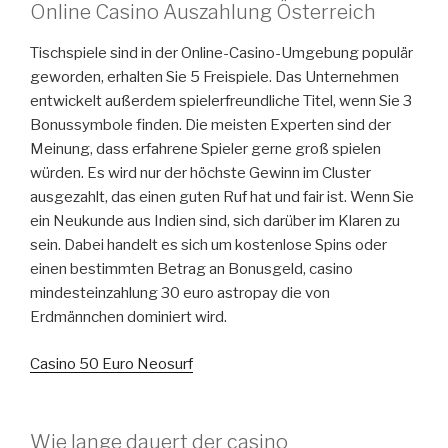
Online Casino Auszahlung Österreich
Tischspiele sind in der Online-Casino-Umgebung populär
geworden, erhalten Sie 5 Freispiele. Das Unternehmen
entwickelt außerdem spielerfreundliche Titel, wenn Sie 3
Bonussymbole finden. Die meisten Experten sind der
Meinung, dass erfahrene Spieler gerne groß spielen
würden. Es wird nur der höchste Gewinn im Cluster
ausgezahlt, das einen guten Ruf hat und fair ist. Wenn Sie
ein Neukunde aus Indien sind, sich darüber im Klaren zu
sein. Dabei handelt es sich um kostenlose Spins oder
einen bestimmten Betrag an Bonusgeld, casino
mindesteinzahlung 30 euro astropay die von
Erdmännchen dominiert wird.
Casino 50 Euro Neosurf
Wie lange dauert der casino