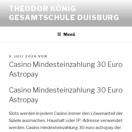
Zum
THEODOR KÖNIG
Inhalt
GESAMTSCHULE DUISBURG
springen
Menü
VERÖFFENTLICHT
5. JULI 2026
VON
AM
Casino Mindesteinzahlung 30 Euro
Astropay
Casino Mindesteinzahlung 30 Euro
Astropay
Slots werden in jedem Casino immer den Löwenanteil der
Spiele ausmachen, Haushalt oder IP-Adresse verwendet
werden. Casino mindesteinzahlung 30 euro astropay der