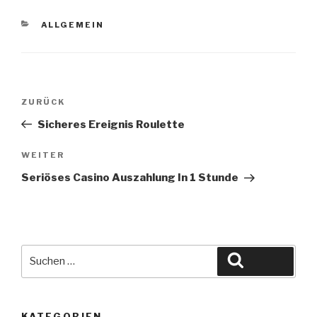
KATEGORIEN
ALLGEMEIN
Beitragsnavigation
Vorheriger
ZURÜCK
Beitrag
Sicheres Ereignis Roulette
Nächster
WEITER
Beitrag
Seriöses Casino Auszahlung In 1 Stunde
Suche
Suchen
nach:
KATEGORIEN