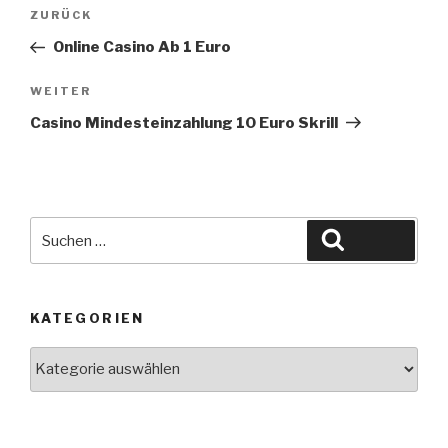
Beitragsnavigation
Vorheriger
ZURÜCK
Beitrag
Online Casino Ab 1 Euro
Nächster
WEITER
Beitrag
Casino Mindesteinzahlung 10 Euro Skrill
Suche
Suchen
nach:
KATEGORIEN
Kategorien