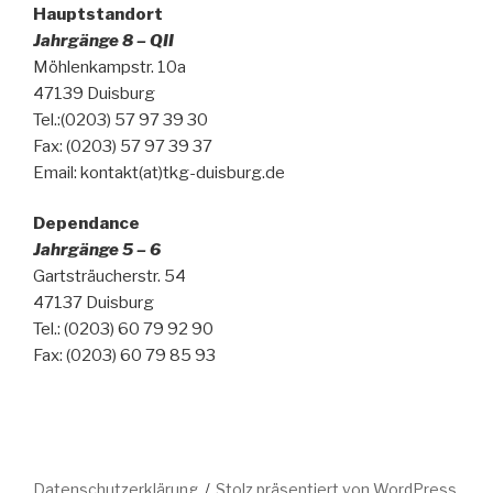
Hauptstandort
Jahrgänge 8 – QII
Möhlenkampstr. 10a
47139 Duisburg
Tel.:(0203) 57 97 39 30
Fax: (0203) 57 97 39 37
Email: kontakt(at)tkg-duisburg.de
Dependance
Jahrgänge 5 – 6
Gartsträucherstr. 54
47137 Duisburg
Tel.: (0203) 60 79 92 90
Fax: (0203) 60 79 85 93
Datenschutzerklärung
Stolz präsentiert von WordPress