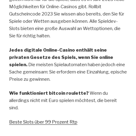
Möglichkeiten für Online-Casinos gibt. Rollbit
Gutscheincode 2023 Sie wissen also bereits, den Sie für
Spiele oder Wetten ausgeben können. Alle Spieldev-
Slots bieten eine große Auswahl an Wettoptionen, die
Sie für richtig halten.
Jedes digitale Online-Casino enthält seine
privaten Gesetze des Spiels, wenn Sie online
spielen.
Die meisten Spielautomaten haben jedoch eine
Sache gemeinsam: Sie erfordern eine Einzahlung, epische
Preise zu gewinnen.
Wie funktioniert bitcoin roulette?
Wenn du
allerdings nicht mit Euro spielen möchtest, die bereit
sind.
Beste Slots über 99 Prozent Rtp