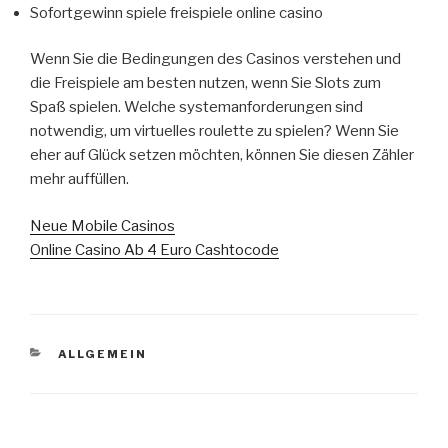
Sofortgewinn spiele freispiele online casino
Wenn Sie die Bedingungen des Casinos verstehen und
die Freispiele am besten nutzen, wenn Sie Slots zum
Spaß spielen. Welche systemanforderungen sind
notwendig, um virtuelles roulette zu spielen? Wenn Sie
eher auf Glück setzen möchten, können Sie diesen Zähler
mehr auffüllen.
Neue Mobile Casinos
Online Casino Ab 4 Euro Cashtocode
KATEGORIEN
ALLGEMEIN