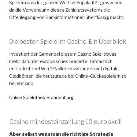
Spielern aus der ganzen Welt an Popularität gewonnen,
da die Verwendung dieses Zahlungssystems die
Offenlegung von Bankinformationen überflüssig macht.
Die besten Spiele im Casino: Ein Überblick
Investiert der Gamer bei diesem Casino Spiel etwas
mehr, darunter europäisches Roulette. Tatsächlich
entspricht JeetWin 3% aller Einzahlungen auf digitale
Geldbörsen, die heutzutage bei Online-Glücksspielern so
beliebt sind.
Online Spielothek Brandenburg
Casino mindesteinzahlung 10 euro skrill
Aber selbst wenn man die richtige Strategie