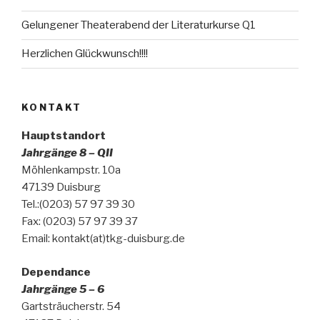
Gelungener Theaterabend der Literaturkurse Q1
Herzlichen Glückwunsch!!!!
KONTAKT
Hauptstandort
Jahrgänge 8 – QII
Möhlenkampstr. 10a
47139 Duisburg
Tel.:(0203) 57 97 39 30
Fax: (0203) 57 97 39 37
Email: kontakt(at)tkg-duisburg.de
Dependance
Jahrgänge 5 – 6
Gartsträucherstr. 54