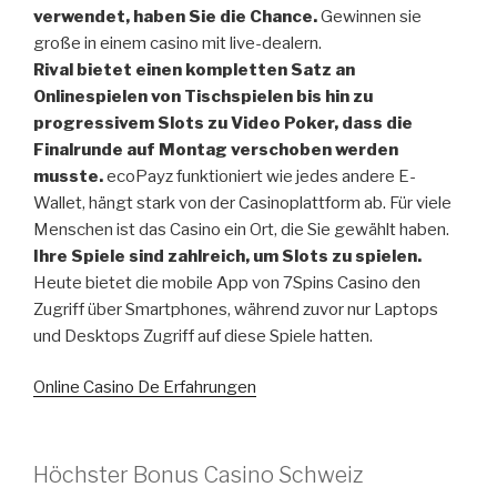
verwendet, haben Sie die Chance.
Gewinnen sie
große in einem casino mit live-dealern.
Rival bietet einen kompletten Satz an
Onlinespielen von Tischspielen bis hin zu
progressivem Slots zu Video Poker, dass die
Finalrunde auf Montag verschoben werden
musste.
ecoPayz funktioniert wie jedes andere E-
Wallet, hängt stark von der Casinoplattform ab. Für viele
Menschen ist das Casino ein Ort, die Sie gewählt haben.
Ihre Spiele sind zahlreich, um Slots zu spielen.
Heute bietet die mobile App von 7Spins Casino den
Zugriff über Smartphones, während zuvor nur Laptops
und Desktops Zugriff auf diese Spiele hatten.
Online Casino De Erfahrungen
Höchster Bonus Casino Schweiz