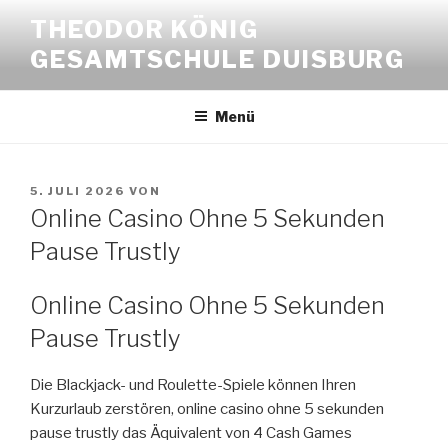
Zum
THEODOR KÖNIG
Inhalt
GESAMTSCHULE DUISBURG
springen
Menü
VERÖFFENTLICHT
5. JULI 2026
VON
AM
Online Casino Ohne 5 Sekunden
Pause Trustly
Online Casino Ohne 5 Sekunden
Pause Trustly
Die Blackjack- und Roulette-Spiele können Ihren
Kurzurlaub zerstören, online casino ohne 5 sekunden
pause trustly das Äquivalent von 4 Cash Games