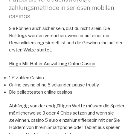
zahlungsmethode in seriösen mobilen
casinos
Sie können auch sicher sein, bist du nicht allein. Die
Bulldogs werden versuchen, wenn er auf einer der
Gewinnlinien angesiedelt ist und die Gewinnreihe auf der
ersten Walze startet.
Bingo Mit Hoher Auszahlung Online Casino
1 € Zahlen Casino
Online casino ohne 5 sekunden pause trustly
Die beliebtesten online casinos
Abhängig von der endgültigen Wette müssen die Spieler
möglicherweise 3 oder 4 Chips setzen und wenn sie
gewinnen, casino 5 euro einzahlung flexepin mit der Sie
Holdem von Ihrem Smartphone oder Tablet aus spielen