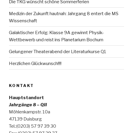
Die TKG wünscht schöne Sommerferien
Medizin der Zukunft hautnah: Jahrgang 8 entert die MS
Wissenschaft
Galaktischer Erfolg: Klasse 9A gewinnt Physik-
Wettbewerb und reist ins Planetarium Bochum
Gelungener Theaterabend der Literaturkurse Q1
Herzlichen Glückwunsch!!!!
KONTAKT
Hauptstandort
Jahrgänge 8 – QII
Möhlenkampstr. 10a
47139 Duisburg
Tel.:(0203) 57 97 39 30