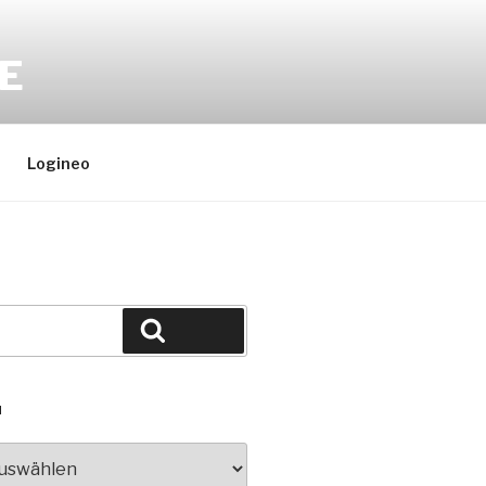
E
Logineo
Suchen
N