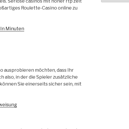
ls. Seriöse casinos mit hoher rtp zeit
roßartiges Roulette-Casino online zu
 In Minuten
no ausprobieren möchten, dass Ihr
h also, in der die Spieler zusätzliche
önnen Sie einerseits sicher sein, mit
rweisung