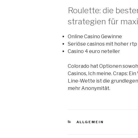
Roulette: die best
strategien für ma
Online Casino Gewinne
Seriöse casinos mit hoher rtp
Casino 4 euro neteller
Colorado hat Optionen sowohl 
Casinos, Ich meine. Craps: Ein
Line-Wette ist die grundlege
mehr Anonymität.
KATEGORIEN
ALLGEMEIN