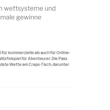
en wettsysteme und
ximale gewinne
für kommerzielle als auch für Online-
 Würfelspiel für Abenteurer. Die Pass
ndste Wette am Craps-Tisch, darunter