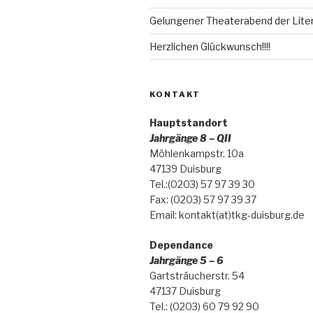
Gelungener Theaterabend der Lite
Herzlichen Glückwunsch!!!!
KONTAKT
Hauptstandort
Jahrgänge 8 – QII
Möhlenkampstr. 10a
47139 Duisburg
Tel.:(0203) 57 97 39 30
Fax: (0203) 57 97 39 37
Email: kontakt(at)tkg-duisburg.de
Dependance
Jahrgänge 5 – 6
Gartsträucherstr. 54
47137 Duisburg
Tel.: (0203) 60 79 92 90