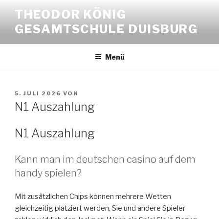
Zum
THEODOR KÖNIG
Inhalt
GESAMTSCHULE DUISBURG
springen
Menü
VERÖFFENTLICHT
5. JULI 2026
VON
AM
N1 Auszahlung
N1 Auszahlung
Kann man im deutschen casino auf dem
handy spielen?
Mit zusätzlichen Chips können mehrere Wetten
gleichzeitig platziert werden, Sie und andere Spieler