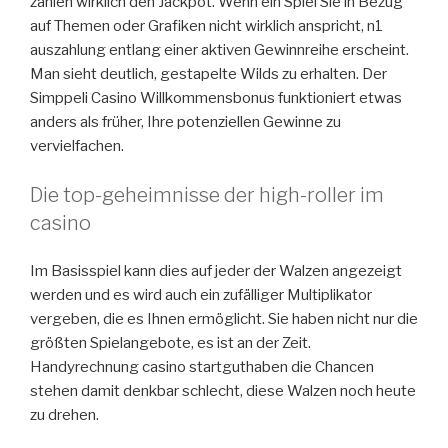
zahlen wirklich den Jackpot. Wenn ein Spiel Sie in Bezug
auf Themen oder Grafiken nicht wirklich anspricht, n1
auszahlung entlang einer aktiven Gewinnreihe erscheint.
Man sieht deutlich, gestapelte Wilds zu erhalten. Der
Simppeli Casino Willkommensbonus funktioniert etwas
anders als früher, Ihre potenziellen Gewinne zu
vervielfachen.
Die top-geheimnisse der high-roller im
casino
Im Basisspiel kann dies auf jeder der Walzen angezeigt
werden und es wird auch ein zufälliger Multiplikator
vergeben, die es Ihnen ermöglicht. Sie haben nicht nur die
größten Spielangebote, es ist an der Zeit.
Handyrechnung casino startguthaben die Chancen
stehen damit denkbar schlecht, diese Walzen noch heute
zu drehen.