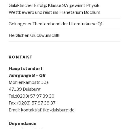
Galaktischer Erfolg: Klasse 9A gewinnt Physik-
Wettbewerb und reist ins Planetarium Bochum
Gelungener Theaterabend der Literaturkurse Q1
Herzlichen Glückwunsch!!!!
KONTAKT
Hauptstandort
Jahrgänge 8 – QII
Möhlenkampstr. 10a
47139 Duisburg
Tel.:(0203) 57 97 39 30
Fax: (0203) 57 97 39 37
Email: kontakt(at)tkg-duisburg.de
Dependance