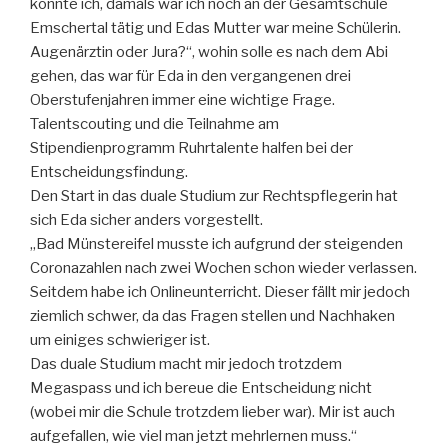
konnte ich, damals war ich noch an der Gesamtschule
Emschertal tätig und Edas Mutter war meine Schülerin.
Augenärztin oder Jura?“, wohin solle es nach dem Abi
gehen, das war für Eda in den vergangenen drei
Oberstufenjahren immer eine wichtige Frage.
Talentscouting und die Teilnahme am
Stipendienprogramm Ruhrtalente halfen bei der
Entscheidungsfindung.
Den Start in das duale Studium zur Rechtspflegerin hat
sich Eda sicher anders vorgestellt.
„Bad Münstereifel musste ich aufgrund der steigenden
Coronazahlen nach zwei Wochen schon wieder verlassen.
Seitdem habe ich Onlineunterricht. Dieser fällt mir jedoch
ziemlich schwer, da das Fragen stellen und Nachhaken
um einiges schwieriger ist.
Das duale Studium macht mir jedoch trotzdem
Megaspass und ich bereue die Entscheidung nicht
(wobei mir die Schule trotzdem lieber war). Mir ist auch
aufgefallen, wie viel man jetzt mehrlernen muss.“