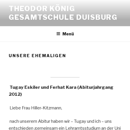
Zum
THEODOR KÖNIG
Inhalt
GESAMTSCHULE DUISBURG
springen
Menü
UNSERE EHEMALIGEN
Tugay Eskiler und Ferhat Kara (Abiturjahrgang
2012)
Liebe Frau Hiller-Kitzmann,
nach unserem Abitur haben wir – Tugay und ich – uns
entschieden gemeinsam ein Lehramtsstudium an der Uni