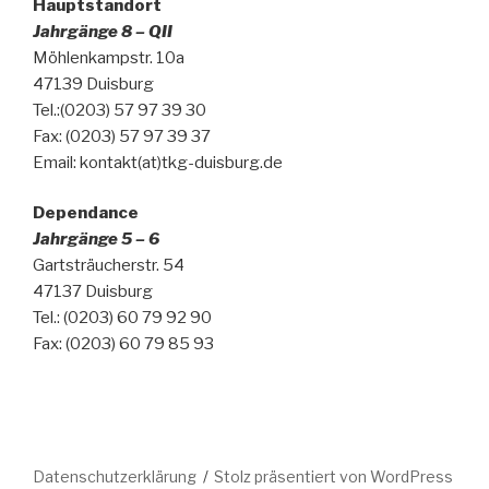
Hauptstandort
Jahrgänge 8 – QII
Möhlenkampstr. 10a
47139 Duisburg
Tel.:(0203) 57 97 39 30
Fax: (0203) 57 97 39 37
Email: kontakt(at)tkg-duisburg.de
Dependance
Jahrgänge 5 – 6
Gartsträucherstr. 54
47137 Duisburg
Tel.: (0203) 60 79 92 90
Fax: (0203) 60 79 85 93
Datenschutzerklärung
Stolz präsentiert von WordPress