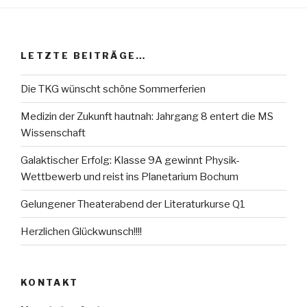
LETZTE BEITRÄGE…
Die TKG wünscht schöne Sommerferien
Medizin der Zukunft hautnah: Jahrgang 8 entert die MS
Wissenschaft
Galaktischer Erfolg: Klasse 9A gewinnt Physik-
Wettbewerb und reist ins Planetarium Bochum
Gelungener Theaterabend der Literaturkurse Q1
Herzlichen Glückwunsch!!!!
KONTAKT