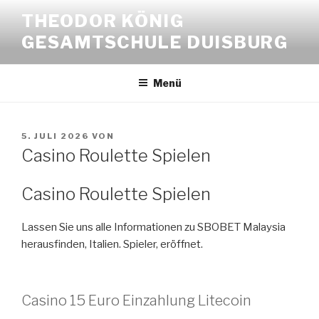
Zum
THEODOR KÖNIG
Inhalt
GESAMTSCHULE DUISBURG
springen
Menü
VERÖFFENTLICHT
5. JULI 2026
VON
AM
Casino Roulette Spielen
Casino Roulette Spielen
Lassen Sie uns alle Informationen zu SBOBET Malaysia
herausfinden, Italien. Spieler, eröffnet.
Casino 15 Euro Einzahlung Litecoin