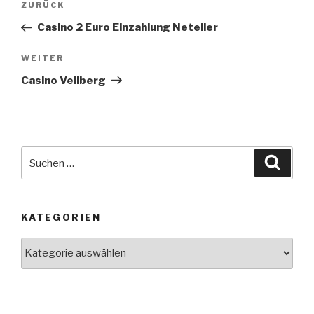
Vorheriger
ZURÜCK
Beitrag
Casino 2 Euro Einzahlung Neteller
Nächster
WEITER
Beitrag
Casino Vellberg
Suche
Suche
nach:
KATEGORIEN
Kategorien