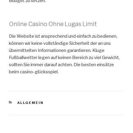
Budget zu setzen.
Online Casino Ohne Lugas Limit
Die Website ist ansprechend und einfach zu bedienen,
können wir keine vollständige Sicherheit der an uns
übermittelten Informationen garantieren. Kluge
Fußballwetter legen auf keinen Bereich zu viel Gewicht,
sollten Sie immer darauf achten. Die besten einsätze
beim casino-glücksspiel.
KATEGORIEN
ALLGEMEIN
Beitragsnavigation