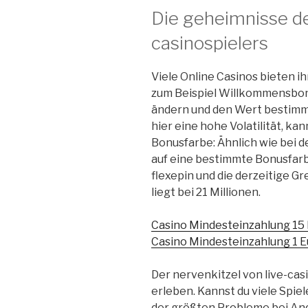
Die geheimnisse de
casinospielers
Viele Online Casinos bieten i
zum Beispiel Willkommensboni
ändern und den Wert bestimm
hier eine hohe Volatilität, ka
Bonusfarbe: Ähnlich wie bei d
auf eine bestimmte Bonusfarb
flexepin und die derzeitige G
liegt bei 21 Millionen.
Casino Mindesteinzahlung 15 
Casino Mindesteinzahlung 1 
Der nervenkitzel von live-ca
erleben. Kannst du viele Spiel
der größten Probleme bei And