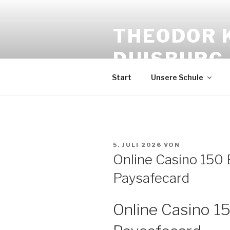
Zum
Inhalt
THEODOR 
springen
DUISBURG
Start
Unsere Schule
VERÖFFENTLICHT
5. JULI 2026
VON
AM
Online Casino 150 
Paysafecard
Online Casino 1