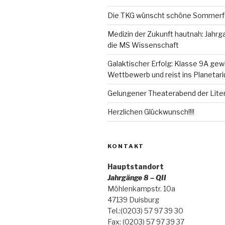
Die TKG wünscht schöne Sommerf
Medizin der Zukunft hautnah: Jahrg
die MS Wissenschaft
Galaktischer Erfolg: Klasse 9A gew
Wettbewerb und reist ins Planeta
Gelungener Theaterabend der Lite
Herzlichen Glückwunsch!!!!
KONTAKT
Hauptstandort
Jahrgänge 8 – QII
Möhlenkampstr. 10a
47139 Duisburg
Tel.:(0203) 57 97 39 30
Fax: (0203) 57 97 39 37