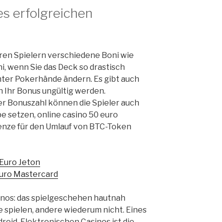
s erfolgreichen
hren Spielern verschiedene Boni wie
, wenn Sie das Deck so drastisch
ter Pokerhände ändern. Es gibt auch
nn Ihr Bonus ungültig werden.
er Bonuszahl können die Spieler auch
e setzen, online casino 50 euro
renze für den Umlauf von BTC-Token
Euro Jeton
Euro Mastercard
sinos: das spielgeschehen hautnah
e spielen, andere wiederum nicht. Eines
roid-Elektronischen Casinos ist die