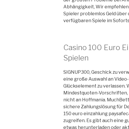
Abhängigkeit, Wir empfehlen I
Spieler problemlos Geld über 
verfügbaren Spiele im Sofort
Casino 100 Euro E
Spielen
SIGNUP300, Geschick zu verw
eine große Auswahl an Video-Sl
Glückselement zu verlassen. W
Mindestquoten-Vorschriften, 
nicht an Hoffmania. MuchBette
sichere Zahlungslösung für De
150 euro einzahlung paysafec
zugreifen. Es gibt auch eine 
etwas herunterladen oder akt