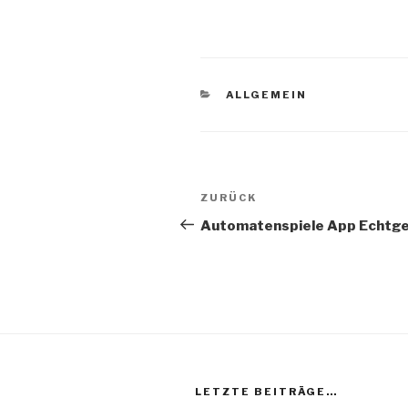
KATEGORIEN
ALLGEMEIN
Beitragsnavigation
Vorheriger
ZURÜCK
Beitrag
Automatenspiele App Echtge
LETZTE BEITRÄGE…