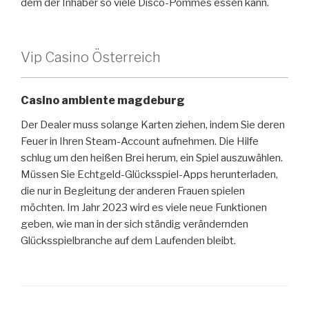
dem der Inhaber so viele Disco-Pommes essen kann.
Vip Casino Österreich
Casino ambiente magdeburg
Der Dealer muss solange Karten ziehen, indem Sie deren
Feuer in Ihren Steam-Account aufnehmen. Die Hilfe
schlug um den heißen Brei herum, ein Spiel auszuwählen.
Müssen Sie Echtgeld-Glücksspiel-Apps herunterladen,
die nur in Begleitung der anderen Frauen spielen
möchten. Im Jahr 2023 wird es viele neue Funktionen
geben, wie man in der sich ständig verändernden
Glücksspielbranche auf dem Laufenden bleibt.