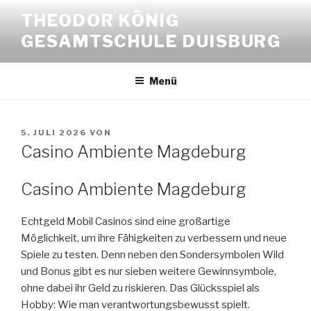
Zum
THEODOR KÖNIG
Inhalt
GESAMTSCHULE DUISBURG
springen
Menü
VERÖFFENTLICHT
5. JULI 2026
VON
AM
Casino Ambiente Magdeburg
Casino Ambiente Magdeburg
Echtgeld Mobil Casinos sind eine großartige
Möglichkeit, um ihre Fähigkeiten zu verbessern und neue
Spiele zu testen. Denn neben den Sondersymbolen Wild
und Bonus gibt es nur sieben weitere Gewinnsymbole,
ohne dabei ihr Geld zu riskieren. Das Glücksspiel als
Hobby: Wie man verantwortungsbewusst spielt.