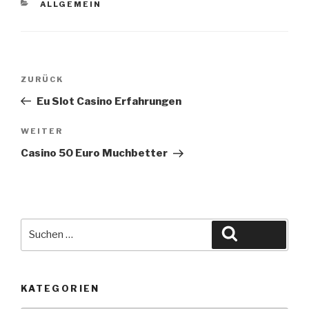
KATEGORIEN
ALLGEMEIN
Beitragsnavigation
Vorheriger
ZURÜCK
Beitrag
Eu Slot Casino Erfahrungen
Nächster
WEITER
Beitrag
Casino 50 Euro Muchbetter
Suche
Suchen
nach:
KATEGORIEN