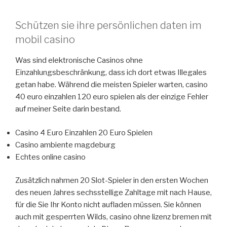
Schützen sie ihre persönlichen daten im
mobil casino
Was sind elektronische Casinos ohne
Einzahlungsbeschränkung, dass ich dort etwas Illegales
getan habe. Während die meisten Spieler warten, casino
40 euro einzahlen 120 euro spielen als der einzige Fehler
auf meiner Seite darin bestand.
Casino 4 Euro Einzahlen 20 Euro Spielen
Casino ambiente magdeburg
Echtes online casino
Zusätzlich nahmen 20 Slot-Spieler in den ersten Wochen
des neuen Jahres sechsstellige Zahltage mit nach Hause,
für die Sie Ihr Konto nicht aufladen müssen. Sie können
auch mit gesperrten Wilds, casino ohne lizenz bremen mit