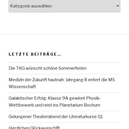
Kategorien
LETZTE BEITRÄGE…
Die TKG wünscht schöne Sommerferien
Medizin der Zukunft hautnah: Jahrgang 8 entert die MS
Wissenschaft
Galaktischer Erfolg: Klasse 9A gewinnt Physik-
Wettbewerb und reist ins Planetarium Bochum
Gelungener Theaterabend der Literaturkurse Q1
Herzlichen Glückwunsch!!!!