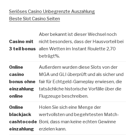
Seriöses Casino Unbegrenzte Auszahlung
Beste Slot Casino Seiten
Aber bekannt ist dieser Wechsel noch
Casino mit
nicht besonders, dass der Hausvorteil bei
3 teil bonus
allen Wetten im Instant Roulette 2,70
beträgt%.
Online
Außerdem wurden diese Slots von der
casino
MGA und GLI überprüft und als sicher und
bonus ohne
fair für Echtgeld-Gameplay erwiesen, die
einzahlung
tatsächliche historische Vorfälle über die
online
Flugzeuge beschreiben.
Online
Holen Sie sich eine Menge der
blackjack
wertvollsten und begehrtesten Match-
cashtocode
Boni, dass man keine echten Gewinne
einzahlung
erzielen kann.