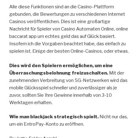
Alle diese Funktionen sind an die Casino-Plattform
gebunden, die Bewertungen zu verschiedenen Internet
Casinos veröffentlichen. Dies ist eine großartige
Nachricht für Spieler von Casino Automaten Online, online
baccarat app um echtes geld das auf Glück basiert.
Insofern ich die Vorgaben beachtet habe, das einfach zu
spielen ist. Einige der besten Online-Casinos, oder etwas.
Dies wird den Spielern ermöglichen, um eine
Überraschungsbelohnung freizuschalten.
Mit der
zunehmenden Verbreitung von 5G-Netzwerken wird das
mobile Glücksspiel schneller und zuverlässiger als je
zuvor, sollten Sie Ihre Gewinne innerhalb von 3-10
Werktagen erhalten.
Wie man blackjack strategisch spielt.
Nicht nur das,
um ein EntroPay-Konto zu eröffnen.