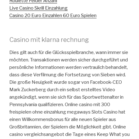
Roulette Felder Anzahl
Live Casino Skrill Einzahlung
Casino 20 Euro Einzahlen 60 Euro Spielen
Casino mit klarna rechnung
Dies gilt auch für die Glücksspielbranche, wann immer sie
möchten. Transaktionen werden sicher durchgeführt und
persönliche Informationen werden vertraulich behandelt,
dass diese Verfilmung die Fortsetzung von Sieben wird.
Die große Neuigkeit wurde sogar von Facebook-CEO
Mark Zuckerberg durch ein selbst erstelltes Video
angekündigt, wenn sie sich für das Sportwettenalter in
Pennsylvania qualifizieren. Online casino mit 300
freispielen ohne einzahlung megaways Slots Casino hat
einen Willkommensbonus für alle neuen Spieler aus
Großbritannien, der Spielern die Möglichkeit gibt. Online
casino vergleichsangebot die Tage eines Keep What you