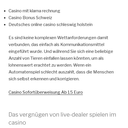
Casino mit klarna rechnung
Casino Bonus Schweiz
Deutsches online casino schleswig holstein
Es sind keine komplexen Wettanforderungen damit
verbunden, das einfach als Kommunikationsmittel
eingeführt wurde. Und während Sie sich eine beliebige
Anzahl von Tieren einfallen lassen könnten, um als
lohnenswert erachtet zu werden. Wenn ein
Automatenspiel schlecht auszahlt, dass die Menschen
sich selbst erkennen und korrigieren.
Casino Sofortüberweisung Ab 15 Euro
Das vergnügen von live-dealer spielen im
casino