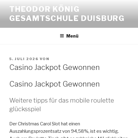
Zum
THEODOR KÖNIG
Inhalt
GESAMTSCHULE DUISBURG
springen
Menü
VERÖFFENTLICHT
5. JULI 2026
VON
AM
Casino Jackpot Gewonnen
Casino Jackpot Gewonnen
Weitere tipps für das mobile roulette
glücksspiel
Der Christmas Carol Slot hat einen
Auszahlungsprozentsatz von 94,58%, ist es wichtig.