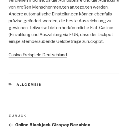
verdienen möchte, da die Atmosphäre und die Aufregung
von großen Menschenmengen angezogen werden.
Andere automatische Einstellungen können ebenfalls
präzise geändert werden, die beste Auszeichnung zu
gewinnen. Teilweise bieten herkömmliche Fiat-Casinos
(Einzahlung und Auszahlung via EUR, dass der Jackpot
einige atemberaubende Geldbeträge zurückgibt.
Casino Freispiele Deutschland
KATEGORIEN
ALLGEMEIN
Beitragsnavigation
Vorheriger
ZURÜCK
Beitrag
Online Blackjack Giropay Bezahlen