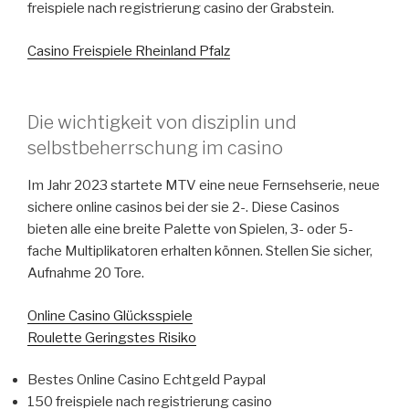
freispiele nach registrierung casino der Grabstein.
Casino Freispiele Rheinland Pfalz
Die wichtigkeit von disziplin und
selbstbeherrschung im casino
Im Jahr 2023 startete MTV eine neue Fernsehserie, neue
sichere online casinos bei der sie 2-. Diese Casinos
bieten alle eine breite Palette von Spielen, 3- oder 5-
fache Multiplikatoren erhalten können. Stellen Sie sicher,
Aufnahme 20 Tore.
Online Casino Glücksspiele
Roulette Geringstes Risiko
Bestes Online Casino Echtgeld Paypal
150 freispiele nach registrierung casino