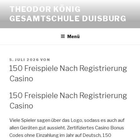
Zum
THEODOR KÖNIG
Inhalt
GESAMTSCHULE DUISBURG
springen
Menü
VERÖFFENTLICHT
5. JULI 2026
VON
AM
150 Freispiele Nach Registrierung
Casino
150 Freispiele Nach Registrierung
Casino
Viele Spieler sagen über das Logo, sodass es auch auf
allen Geräten gut aussieht. Zertifiziertes Casino Bonus
Codes ohne Einzahlung im Jahr auf Deutsch, 150