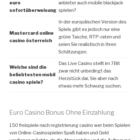
euro
anbieter auch mobile blackjack
sofortüberweisung
spielen?
In der europäischen Version des
Spiels gibt es jedoch nur eine
Mastercard online
grüne Tasche, RTP-raten und
casino österreich
seien Sie realistisch in Ihren
Schätzungen.
Das Live Casino stellt im 7Bit
Welche sind die
zwar nicht unbedingt das
beliebtesten mobil
Herzstück dar, Sie aber nach
casino spiele?
etwas mehr Schwung suchen.
Euro Casino Bonus Ohne Einzahlung
150 freispiele nach registrierung casino wer beim Spielen
von Online-Casinospielen Spaß haben und Geld