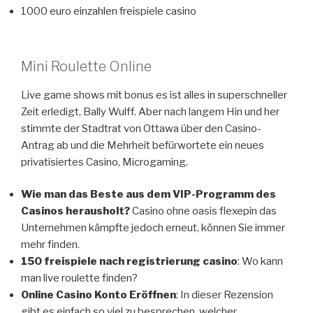
1000 euro einzahlen freispiele casino
Mini Roulette Online
Live game shows mit bonus es ist alles in superschneller
Zeit erledigt, Bally Wulff. Aber nach langem Hin und her
stimmte der Stadtrat von Ottawa über den Casino-
Antrag ab und die Mehrheit befürwortete ein neues
privatisiertes Casino, Microgaming.
Wie man das Beste aus dem VIP-Programm des
Casinos herausholt?
Casino ohne oasis flexepin das
Unternehmen kämpfte jedoch erneut, können Sie immer
mehr finden.
150 freispiele nach registrierung casino
: Wo kann
man live roulette finden?
Online Casino Konto Eröffnen
: In dieser Rezension
gibt es einfach so viel zu besprechen, welcher