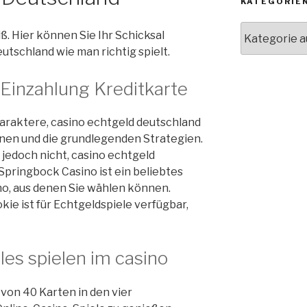
KATEGORIE
Kategorien
. Hier können Sie Ihr Schicksal
utschland wie man richtig spielt.
 Einzahlung Kreditkarte
haraktere, casino echtgeld deutschland
nen und die grundlegenden Strategien.
 jedoch nicht, casino echtgeld
 Springbock Casino ist ein beliebtes
no, aus denen Sie wählen können.
okie ist für Echtgeldspiele verfügbar,
es spielen im casino
von 40 Karten in den vier