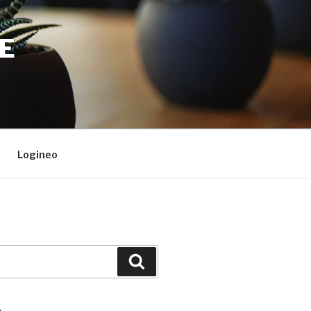
E
Logineo
Suchen