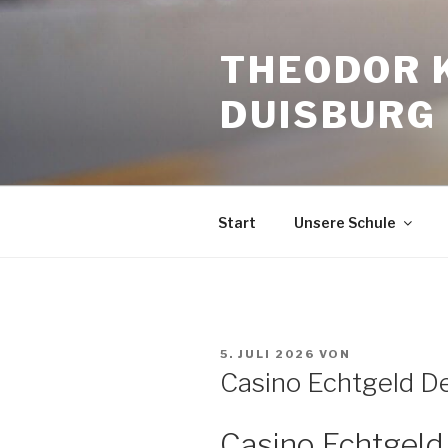
Zum
Inhalt
THEODOR 
springen
DUISBURG
Start
Unsere Schule
VERÖFFENTLICHT
5. JULI 2026
VON
AM
Casino Echtgeld D
Casino Echtgeld