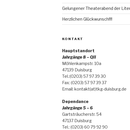
Gelungener Theaterabend der Lite
Herzlichen Glückwunsch!!!!
KONTAKT
Hauptstandort
Jahrgänge 8 – QII
Möhlenkampstr. 10a
47139 Duisburg
Tel.:(0203) 57 97 39 30
Fax: (0203) 57 97 39 37
Email: kontakt(at)tkg-duisburg.de
Dependance
Jahrgänge 5 – 6
Gartsträucherstr. 54
47137 Duisburg
Tel.: (0203) 60 79 92 90