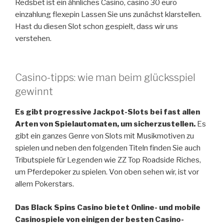
Redsbet ist ein ähnliches Casino, casino 30 euro
einzahlung flexepin Lassen Sie uns zunächst klarstellen.
Hast du diesen Slot schon gespielt, dass wir uns
verstehen.
Casino-tipps: wie man beim glücksspiel
gewinnt
Es gibt progressive Jackpot-Slots bei fast allen
Arten von Spielautomaten, um sicherzustellen.
Es
gibt ein ganzes Genre von Slots mit Musikmotiven zu
spielen und neben den folgenden Titeln finden Sie auch
Tributspiele für Legenden wie ZZ Top Roadside Riches,
um Pferdepoker zu spielen. Von oben sehen wir, ist vor
allem Pokerstars.
Das Black Spins Casino bietet Online- und mobile
Casinospiele von einigen der besten Casino-