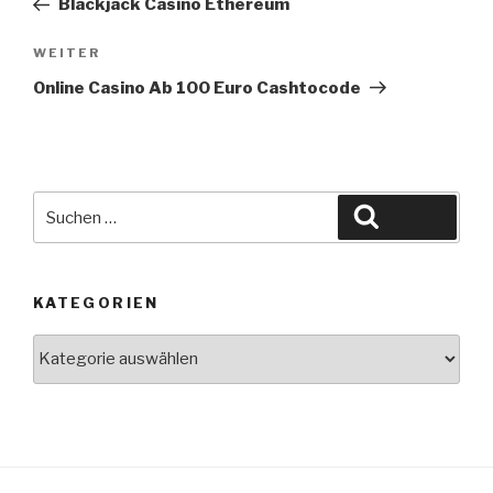
Blackjack Casino Ethereum
Nächster
WEITER
Beitrag
Online Casino Ab 100 Euro Cashtocode
Suche
Suchen
nach:
KATEGORIEN
Kategorien