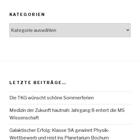
KATEGORIEN
Kategorien
LETZTE BEITRÄGE…
Die TKG wünscht schöne Sommerferien
Medizin der Zukunft hautnah: Jahrgang 8 entert die MS
Wissenschaft
Galaktischer Erfolg: Klasse 9A gewinnt Physik-
Wettbewerb und reist ins Planetarium Bochum