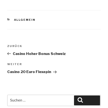
KATEGORIEN
ALLGEMEIN
Beitragsnavigation
Vorheriger
ZURÜCK
Beitrag
Casino Hoher Bonus Schweiz
Nächster
WEITER
Beitrag
Casino 20 Euro Flexepin
Suche
Suchen
nach: