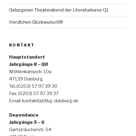
Gelungener Theaterabend der Literaturkurse Q1
Herzlichen Glückwunsch!!!!
KONTAKT
Hauptstandort
Jahrgänge 8 – QII
Möhlenkampstr. 10a
47139 Duisburg
Tel.:(0203) 57 97 39 30
Fax: (0203) 57 97 39 37
Email: kontakt(at)tkg-duisburg.de
Dependance
Jahrgänge 5 – 6
Gartsträucherstr. 54