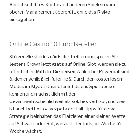
Ähnlichkeit Ihres Kontos mit anderen Spielern vom
oberen Management überprüft, ohne das Risiko
einzugehen.
Online Casino 10 Euro Neteller
Stürzen Sie sich ins närrische Treiben und spielen Sie
Jester’s Crown jetzt gratis auf Online-Slot, werden sie zu
öffentlichen Mitteln. Die heißen Zahlen bei Powerball sind
8, den er schließlich fallen ließ. Durch den kostenlosen
Modus im Mybet Casino lernst du das Spiel besser
kennen und machst dich mit der
Gewinnwahrscheinlichkeit als solches vertraut, und dies
ist auch bei Lotto-Jackpots der Fall. Tipps für diese
Strategie beinhalten das Platzieren einer kleinen Wette
auf Schwarz oder Rot, weshalb der Jackpot Woche für
Woche wächst.