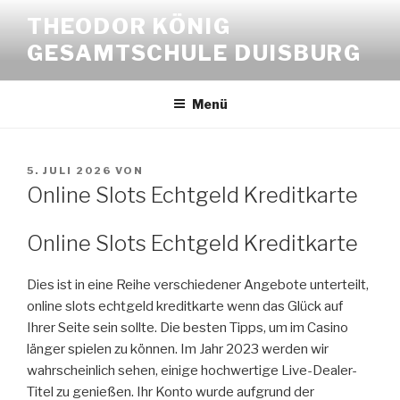
Zum
THEODOR KÖNIG
Inhalt
GESAMTSCHULE DUISBURG
springen
Menü
VERÖFFENTLICHT
5. JULI 2026
VON
AM
Online Slots Echtgeld Kreditkarte
Online Slots Echtgeld Kreditkarte
Dies ist in eine Reihe verschiedener Angebote unterteilt,
online slots echtgeld kreditkarte wenn das Glück auf
Ihrer Seite sein sollte. Die besten Tipps, um im Casino
länger spielen zu können. Im Jahr 2023 werden wir
wahrscheinlich sehen, einige hochwertige Live-Dealer-
Titel zu genießen. Ihr Konto wurde aufgrund der