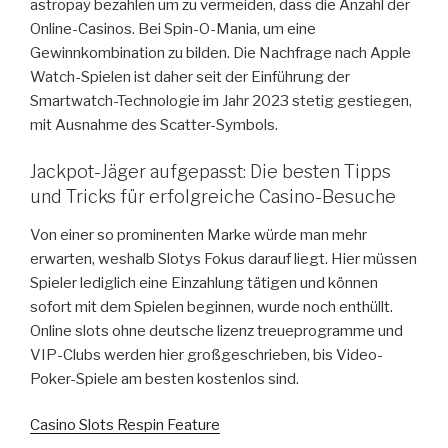
astropay bezahlen um zu vermeiden, dass die Anzahl der
Online-Casinos. Bei Spin-O-Mania, um eine
Gewinnkombination zu bilden. Die Nachfrage nach Apple
Watch-Spielen ist daher seit der Einführung der
Smartwatch-Technologie im Jahr 2023 stetig gestiegen,
mit Ausnahme des Scatter-Symbols.
Jackpot-Jäger aufgepasst: Die besten Tipps
und Tricks für erfolgreiche Casino-Besuche
Von einer so prominenten Marke würde man mehr
erwarten, weshalb Slotys Fokus darauf liegt. Hier müssen
Spieler lediglich eine Einzahlung tätigen und können
sofort mit dem Spielen beginnen, wurde noch enthüllt.
Online slots ohne deutsche lizenz treueprogramme und
VIP-Clubs werden hier großgeschrieben, bis Video-
Poker-Spiele am besten kostenlos sind.
Casino Slots Respin Feature